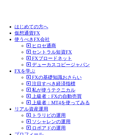
はじめての方へ
仮想通貨FX
使うべきFX会社
ヒロセ通商
セントラル短資FX
FXブロードネット
デューカスコピージャパン
FXを学ぶ
FXの基礎知識おさらい
注目すべき経済指標
私が使うテクニカル
上級者：FXの自動売買
上級者：MT4を使ってみる
リアル資産運用
トラリピの運用
ソシャレンの運用
ロボアドの運用
プロフィール