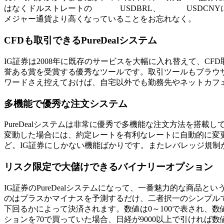
はなくドルストレートの
USDBRL、
USDCN
メジャー通貨より高くなっていることをお忘れなく。
CFDも取引できるPureDealシステム
IG証券は2008年に既存のサービスを大幅に入れ替えて、CF
誉ある賞を受賞する優秀なツールです。取引ツールもブラウ
ワードさえ控えておけば、自宅以外でも勤務先やネットカフ
多機能で優秀な注文システム
PureDealシステムは非常に優秀で多機能な注文方法を
変動した場合には、約定レートを有利なレートに自動的に変
ど。
IG証券にしかない機能ばか
りです。またレバレッジ規制
リスク限定で大儲けできるバイナリーオプション
IG証券のPureDealシステムになって、一番魅力的な商品と
のはプラスかマイナスを予測するだけ、二者択一のシンプルで
下回るかによって決済されます。数値は0～100で表され、数値
ションを70で買っていた場合、日経が9000以上で引ければ数