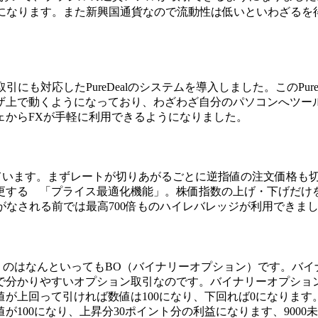
Yになります。また新興国通貨なので流動性は低いといわざる
D取引にも対応した
PureDealのシステム
を導入しました。このPure
ザ上で動くようになっており、わざわざ自分のパソコンへツール
ェからFXが手軽に利用できるようになりました。
搭載しています。まずレートが切りあがるごとに逆指値の注文価格
更する 「プライス最適化機能」。株価指数の上げ・下げだけを
がなされる前では最高700倍ものハイレバレッジが利用できま
いうのはなんといっても
BO（バイナリーオプション）
です。バイ
分かりやすいオプション取引なのです。バイナリーオプションは日
が上回って引ければ数値は100になり、下回れば0になります。
値が100になり、上昇分30ポイント分の利益になります、900