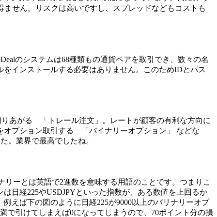
を得ません。リスクは高いですし、スプレッドなどもコストも
Dealのシステムは
68種類
もの通貨ペアを取引でき、数々の名
をインストールする必要はありません。このためIDとパス
も切りあがる 「トレール注文」。レートが顧客の有利な方向に
オプション取引する 「バイナリーオプション」 などな
した。業界で最高でしたね。
ナリーとは英語で2進数を意味する用語のことです。つまりこ
経225やUSDJPYといった指数が、ある数値を上回るか
例えば下の図のように日経225が9000以上のバリナリーオプ
0未満で引けてしまえば0になってしまうので、70ポイント分の損