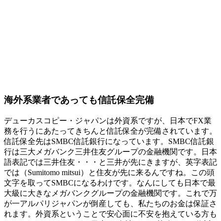
海外系業者であっても信託保全完備
デューカスコピー・ジャパンは外資系ですが、日本でFX業
務を行うにあたってきちんと信託保全が完備されています。
信託保全先はSMBC信託銀行
になっています。SMBC信託銀
行は三大メガバンク三井住友グループの金融機関です。日本
語表記では三井住友・・・と三井が先にきますが、英字表記
では（Sumitomo mitsui）と住友が先に来るんですね。この頭
文字を取ってSMBCになるわけです。なんにしても日本で最
大級に大きなメガバンクグループの金融機関です。これで万
が一アルパリジャパンが倒産しても、私たちのお金は保証さ
れます。外資系ということで安心面に不安を抱えている方も