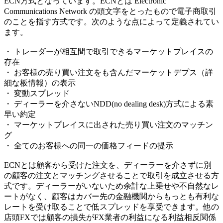
ECN方式となっています。ECNとは Electronic
Communications Network の頭文字をとったもので電子商取引
のことを指す方式です。次のような点によって定義されてい
ます。
・ トレーダーが相互間で取引できるマーケットプレイスの
存在
・ お客様の売り買い注文をも含んだマーケットデプス（詳
細な板情報）の表示
・ 変動スプレッド
・ ディーラーを介さないNDD(no dealing desk)方式による素
早い約定
・ マーケットプレイスに出された売り買い注文のマッチン
グ
・ 全てのお客様への同一の価格フィードの提示
ECNとは顧客から受けた注文を、ディーラーを介さずに別
の顧客の注文とマッチングさせることで取引を成立させる方
式です。ディーラーがいないため余計な上乗せや不自然なレ
ートがなく、顧客はカバー先の金融機関からもっとも有利な
レートを受け取ることで低スプレッドを享受できます。他の
店頭FXでは顧客の損失がFX業者の利益になる利益相反関係