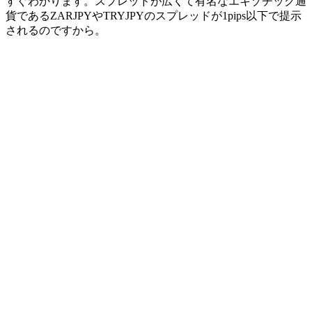
すぐわかります。スプレッドが広くて有名なエキゾチック通
貨である
ZARJPYやTRYJPYのスプレッドが1pips以下
で提示
されるのですから。