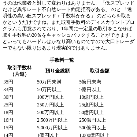
うのは他業者と対して変わりはありません。「低スプレッド
だけど異常レート不自然レート約定拒否がある」 のと 「透
明性の高い低スプレッド＋手数料かかる」 のどちらを取る
かというだけですね。また取引手数料のディスカウントプロ
グラムも用意されており、1年間に一定量の取引をこなせば
取引手数料の20％をキャッシュバックすることができます。
といってもハードルはかなり高いものですので大口トレーダ
ーでもない限りはあまり現実的ではありません。
手数料一覧
取引手数料
預り金総額
取引金額
（片道）
35円
50万円未満
5億円未満
33円
50万円以上
5億円以上
30円
100万円以上
10億円以上
25円
250万円以上
25億円以上
18円
500万円以上
50億円以上
16円
2,500万円以上
250億円以上
15円
5,000万円以上
500億円以上
14円
1億円以上
1,000億円以上