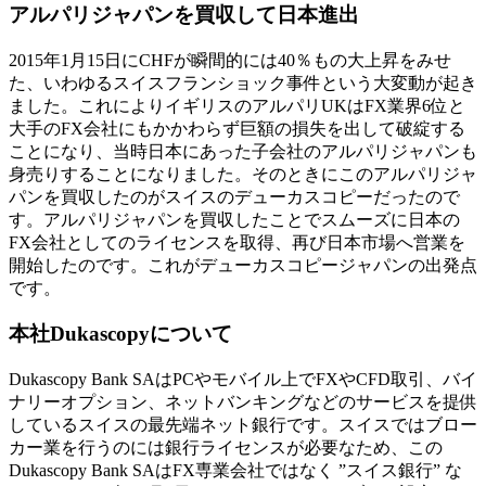
アルパリジャパンを買収して日本進出
2015年1月15日にCHFが瞬間的には40％もの大上昇をみせ
た、いわゆるスイスフランショック事件という大変動が起き
ました。これによりイギリスのアルパリUKはFX業界6位と
大手のFX会社にもかかわらず巨額の損失を出して破綻する
ことになり、当時日本にあった子会社のアルパリジャパンも
身売りすることになりました。そのときにこのアルパリジャ
パンを買収したのがスイスのデューカスコピーだったので
す。アルパリジャパンを買収したことでスムーズに日本の
FX会社としてのライセンスを取得、再び日本市場へ営業を
開始したのです。これがデューカスコピージャパンの出発点
です。
本社Dukascopyについて
Dukascopy Bank SAはPCやモバイル上でFXやCFD取引、バイ
ナリーオプション、ネットバンキングなどのサービスを提供
しているスイスの最先端ネット銀行です。スイスではブロー
カー業を行うのには銀行ライセンスが必要なため、この
Dukascopy Bank SAはFX専業会社ではなく ”スイス銀行” な