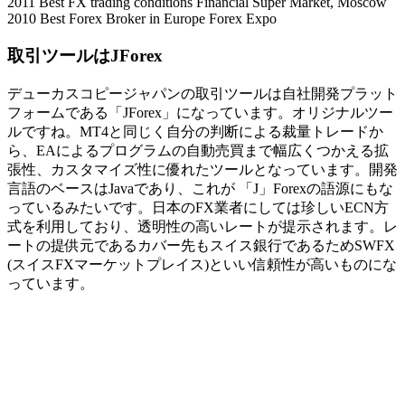
2011 Best FX trading conditions Financial Super Market, Moscow
2010 Best Forex Broker in Europe Forex Expo
取引ツールはJForex
デューカスコピージャパンの取引ツールは自社開発プラット
フォームである「JForex」になっています。オリジナルツー
ルですね。MT4と同じく自分の判断による裁量トレードか
ら、EAによるプログラムの自動売買まで幅広くつかえる拡
張性、カスタマイズ性に優れたツールとなっています。開発
言語のベースはJavaであり、これが 「J」Forexの語源にもな
っているみたいです。日本のFX業者にしては珍しいECN方
式を利用しており、透明性の高いレートが提示されます。レ
ートの提供元であるカバー先もスイス銀行であるためSWFX
(スイスFXマーケットプレイス)といい信頼性が高いものにな
っています。