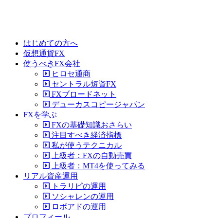
はじめての方へ
仮想通貨FX
使うべきFX会社
ヒロセ通商
セントラル短資FX
FXブロードネット
デューカスコピージャパン
FXを学ぶ
FXの基礎知識おさらい
注目すべき経済指標
私が使うテクニカル
上級者：FXの自動売買
上級者：MT4を使ってみる
リアル資産運用
トラリピの運用
ソシャレンの運用
ロボアドの運用
プロフィール