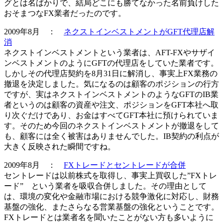
グとは名ばかりで、結局どこにも勝てなかった名前負けした
おそまつなFX業者だったのです。
2009年8月 ：
ネクストインベストメントがGFT代理店解
消
ネクストインベストメントという業者は、AFT-FXやサザイ
ンベストメントのようにGFTの代理店をしていた業者です。
しかしその代理店契約を8月31日に解消し、事実上FX業務の
撤退を決定しました。気になるのは顧客のポジションの行方
ですが、実はネクストインベストメントのようなGFTのIB業
者というのは顧客の資産や注文、ポジションをGFT本社へ取
り次ぐだけであり、お金はすべてGFT本社に預けられていま
す。そのため今回のネクストインベストメントが撤退をして
も、
顧客には全く被害はありません
でした。IB契約の利点が
大きく反映された瞬間ですね。
2009年8月 ：
FXトレードとセントレードが合併
セントレードは以前株式を取得し、事実上買収した”FXトレ
ード” という業者を吸収合併しました。その理由として
は、環境の変化や金融市場における競争激化に対応し、財務
基盤の強化、またさらなる営業基盤の強化ということです。
FXトレードとは業者名を聞いたことがない方も多いように