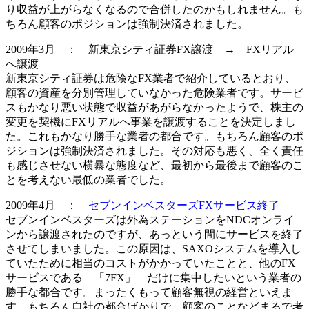
り収益が上がらなくなるので合併したのかもしれません。も
ちろん顧客のポジションは
強制決済
されました。
2009年3月 ： 新東京シティ証券FX譲渡 → FXリアル
へ譲渡
新東京シティ証券は危険なFX業者で紹介しているとおり、
顧客の資産を分別管理していなかった危険業者です。サービ
スもかなり悪い状態で収益があがらなかったようで、株主の
変更を契機にFXリアルへ事業を譲渡することを決定しまし
た。これもかなり勝手な業者の都合です。もちろん顧客のポ
ジションは
強制決済
されました。その対応も悪く、全く責任
も感じさせない横暴な態度など、
最初から最後まで顧客のこ
とを考えない最低の業者
でした。
2009年4月 ：
セブンインベスターズFXサービス終了
セブンインベスターズは外為ステーションをNDCオンライ
ンから譲渡されたのですが、あっという間にサービスを終了
させてしまいました。この原因は、SAXOシステムを導入し
ていたために相当のコストがかかっていたことと、他のFX
サービスである 「7FX」 だけに集中したいという業者の
勝手な都合です。まったくもって顧客無視の経営といえま
す。もちろん自社の都合ばかりで、顧客のことなどまるで考