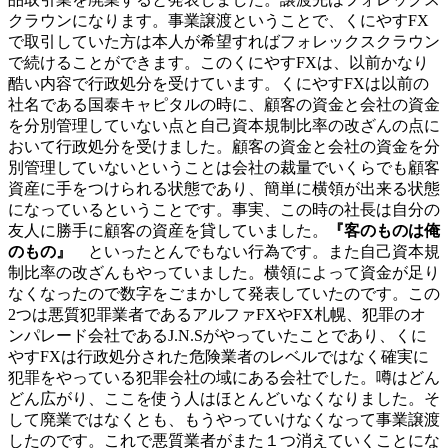
クラウンになります。事業譲渡ということで、くにやすFX
で取引していた方は本人が希望すればフォレックスクラウン
で続けることができます。このくにやすFXは、以前かなり
酷い内容で行政処分を受けています。くにやすFXは以前の
社名である国泰キャピタルの時に、顧客の資金と会社の資金
を分別管理していない点と自己資本規制比率の改ざんの点に
おいて行政処分を受けました。顧客の資金と会社の資金を分
別管理していないということは会社の裁量でいくらでも顧客
資産に手をつけられる状態であり、簡単に横領が出来る状態
になっているということです。事実、この時の社長は自分の
友人に勝手に顧客の資産を貸していました。
『客のものは俺
のもの』
といったとんでもない行為です。また自己資本規
制比率の改ざんもやっていました。横領によって資金が足り
なくなったので数字をごまかして発表していたのです。この
2つは悪質犯罪業者であるアルファFXやFX札幌、犯罪のオ
ンパレード会社であるJ.N.Sがやっていたことであり、くに
やすFXは行政処分された危険業者のレベルではなく確実に
犯罪をやっている犯罪会社の域にある会社でした。噂はどん
どん広がり、ここを使う人はほとんどいなくなりました。そ
して廃業ではなくとも、もうやっていけなくなって事業譲渡
したのです。これで悪質業者がまた１つ消えていくことにな