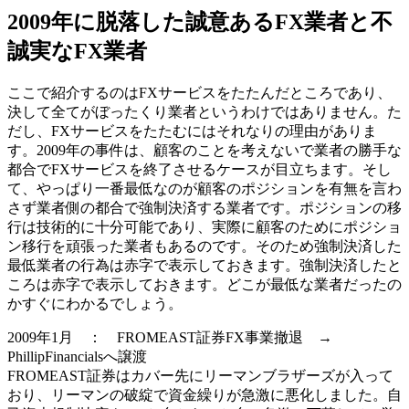
2009年に脱落した誠意あるFX業者と不
誠実なFX業者
ここで紹介するのはFXサービスをたたんだところであり、
決して全てがぼったくり業者というわけではありません。た
だし、FXサービスをたたむにはそれなりの理由がありま
す。2009年の事件は、顧客のことを考えないで
業者の勝手な
都合
でFXサービスを終了させるケースが目立ちます。そし
て、やっぱり一番最低なのが
顧客のポジションを有無を言わ
さず業者側の都合で強制決済
する業者です。ポジションの移
行は技術的に十分可能であり、実際に顧客のためにポジショ
ン移行を頑張った業者もあるのです。そのため強制決済した
最低業者の行為は赤字で表示しておきます。強制決済したと
ころは赤字で表示しておきます。どこが最低な業者だったの
かすぐにわかるでしょう。
2009年1月 ： FROMEAST証券FX事業撤退 →
PhillipFinancialsへ譲渡
FROMEAST証券はカバー先にリーマンブラザーズが入って
おり、リーマンの破綻で資金繰りが急激に悪化しました。自