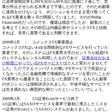
己資本規制比率も200％台から60％台に急激に下落して、営
業が停止させられる水準まで下落したのです。そのため顧客
に迷惑をかけないよう、ポジションをそのまま受け取ってく
れるFX業者を数ヶ月の間探していました。そのがPhillip
Financials社だったのです。撤退は残念でしたが、顧客のこと
を考えてくれたその対応は内藤証券やコメックスFXと比較
すれば、
非常に真摯である
と判断できます。
2009年2月 ： コメックスFX事業廃止
コメックスFXはいわゆる間借的なFXサービスを行っていた
業者です。そのシステムはFX業界大手のセントラル短資FX
のシステムをレンタル利用したものであり、
証券会社がおま
け程度にやっているFXサービス
とほとんど変わりませんで
した。ただでさえインパクトの無いFXサービスで収益がよ
くなかった上に金融危機で壊滅的なダメージを受けたことが
FX業界から撤退することになった原因です。もちろん顧客
のポジションは
強制決済
されました。中途半端なサービスで
は生き残れない典型的な例だったといっていいでしょう。
2009年2月 ： 121証券Ecoisサービス終了
121証券にはSAXOサービスを業界で最初に導入したミスタ
ー証券のEcoisというSAXOシステムがありました。しかし、