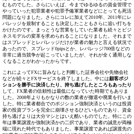
むものでした。さらにいえば、今までゆるゆるの資金管理で
やっていった犯罪業者や犯罪予備軍業者などにとっても死活
問題になりました。さらにコレに加えて2010年、2011年にレ
バレッジを規制することも決定したこともさらに追い打ちを
かけたのです。まっとうな営業をしていた業者も続々とビジ
ネスモデルの変革を求められることになりました。それまで
はスプレッドとレバレッジだけが業者の魅力と言える状況で
あったので、スプレッド0pipsとか、レバレッジ700倍などの
非常に過当競争が起こっていましたが、それが全く通用しな
くなることがわかったからです。
これによってFXに旨みなしと判断した証券会社や先物会社
などが続々とFXサービスを終了しました。中には
顧客ポジ
ションを勝手に決済したり、持ち逃げしたところもあったり
して、FX業者の信頼性は最低になっていた時期でもありま
した。2008年よりもかなりの数の業者が撤退や廃業を行いま
した。特に業者都合でのポジション強制決済というのは投資
家の投資プランを完全に崩壊させるひどいものであり、資金
持ち逃げよりは大分マシとはいえ酷いものでした。特にこの
年は事業譲渡か強制決済かの二択であり、業者の誠意が両極
端に現れた時代でもありました。事業譲渡であれば譲渡先の