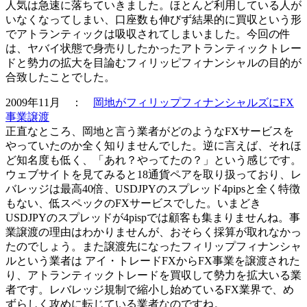
人気は急速に落ちていきました。ほとんど利用している人が
いなくなってしまい、口座数も伸びず結果的に買収という形
でアトランティックは吸収されてしまいました。今回の件
は、ヤバイ状態で身売りしたかったアトランティックトレー
ドと勢力の拡大を目論むフィリッピフィナンシャルの目的が
合致したことでした。
2009年11月 ：
岡地がフィリップフィナンシャルズにFX
事業譲渡
正直なところ、岡地と言う業者がどのようなFXサービスを
やっていたのか全く知りませんでした。逆に言えば、それほ
ど知名度も低く、「あれ？やってたの？」という感じです。
ウェブサイトを見てみると18通貨ペアを取り扱っており、レ
バレッジは最高40倍、USDJPYのスプレッド4pipsと全く特徴
もない、低スペックのFXサービスでした。いまどき
USDJPYのスプレッドが4pispでは顧客も集まりませんね。事
業譲渡の理由はわかりませんが、おそらく採算が取れなかっ
たのでしょう。また譲渡先になったフィリップフィナンシャ
ルという業者は アイ・トレードFXからFX事業を譲渡された
り、アトランティックトレードを買収して勢力を拡大いる業
者です。レバレッジ規制で縮小し始めているFX業界で、め
ずらしく攻めに転じている業者なのですね。