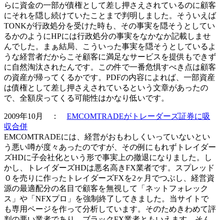
らに資金の一部が債権として差し押さえされているのに顧客
にそれを隠し続けていたことまで判明しました。そういえば
TONKが行政処分を受けた時も、その事実を隠そうとしてい
るかのようにHPには行政処分の事実をなかなか記載しませ
んでした。まぁ結局、こういった事実を隠そうとしているよ
うな経営者だからこそ顧客に満足なサービスを提供もできず
に自然淘汰されたんです。この件で一番危惧すべき点は顧客
の資産が帰ってくるかです。PDFの内容によれば、一部資産
は債権として差し押さえされているという文章があったの
で、全額戻ってくる可能性はかなり低いです。
2009年10月 ：
EMCOMTRADEがトレーダーズ証券に吸
収合併
EMCOMTRADEには、経営がおもわしくいっていないとい
う悪い噂が度々あったのですが、その例にもれずトレイダー
ズHDに子会社化という形で事実上の撤退になりました。し
かし、トレイダーズHDは悪名高きFX業者です。スプレッド
０を売りに作ったトレイダーズFXを2ヶ月でつぶし、経営資
源の最適配分の名目で顧客を無視して「ネットフォレック
ス」や「NFXプロ」を強制終了してきました。当サイトで
も専用ページを作って分析しています。そのためきわめて評
判の悪い業者であり、ブラックFX業者ともいえます。そん