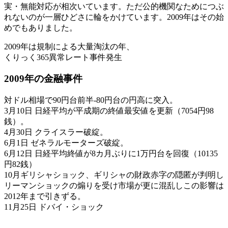
実・無能対応が相次いています。ただ公的機関なためにつぶ
れないのが一層ひどさに輪をかけています。2009年はその始
めでもありました。
2009年は規制による大量淘汰の年、
くりっく365異常レート事件発生
2009年の金融事件
対ドル相場で90円台前半-80円台の円高に突入。
3月10日 日経平均が平成期の終値最安値を更新（7054円98
銭）。
4月30日 クライスラー破綻。
6月1日 ゼネラルモーターズ破綻。
6月12日 日経平均終値が8カ月ぶりに1万円台を回復（10135
円82銭）
10月ギリシャショック、ギリシャの財政赤字の隠匿が判明し
リーマンショックの煽りを受け市場が更に混乱しこの影響は
2012年まで引きずる。
11月25日 ドバイ・ショック