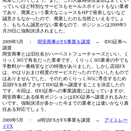
廃業したのでしょう。また、この大阪為替倶楽部は全くとい
っていいほど特別なサービスもセールスポイントもない業者
であり、廃業という重大なニュースをHPで発表しないなど
誠意さもなかったので、廃業したのも当然といえるでしょ
う。もちろん誠意がない業者なので、ポジションは2009年5
月29日に
強制決済
されました。
2009年5月 ：
岡安商事がFX事業を譲渡
→ IDO証券へ
譲渡
岡安商事とは旧社名がハーベストフューチャーズといい、く
りっく365で有名だった業者です。くりっく365業者の中でも
手数料が一番格安などの特徴がありました。しかし店頭FX
は、やはりおまけ程度のサービスだったのでたいしたもので
はありませんでした。そのためくりっく365に専念するため
店頭FXを終了させてIDO証券へ
譲渡
することを決定したの
です。今回は、IDO証券への事業譲渡にはなっていますが、
岡安商事にある保有ポジションはIDO証券へ譲渡されるみた
いです。強制決済が多かった今までの業者とは違いかなり責
任ある対応でしょう。
2009年5月 ： ai明治FXがFX事業を譲渡 →
アイトレー
ドFX