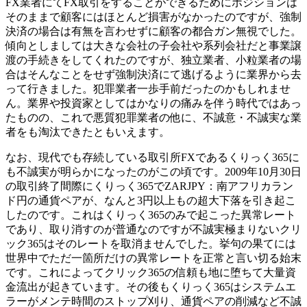
FX業者にてFX取引をすることができるためにポジションは
そのままで顧客にはほとんど損害がなかったのですが、強制
決済の場合は有無を言わせずに顧客の都合ガン無視でした。
傾向としましては大きな会社の子会社や系列会社だと事業譲
渡の手続きをしてくれたのですが、独立業者、小粒業者の場
合はそんなことをせず強制決済にて逃げるように業界から去
って行きました。犯罪業者一歩手前だったのかもしれませ
ん。業界や投資家としてはかなりの痛みを伴う時代ではあっ
たものの、これで
悪質犯罪業者の他に、不誠意・不誠実な業
者をも淘汰できたともいえます
。
なお、現代でも存続している取引所FXであるくりっく365に
も不誠実が明らかになったのがこの頃です。2009年10月30日
の取引終了間際にくりっく365でZARJPY：南アフリカラン
ド円の通貨ペアが、なんと3円以上もの超大下落を引き起こ
したのです。これはくりっく365のみで起こった異常レート
であり、取り消すのが普通なのですが不誠実極まりないクリ
ック365はそのレートを取消ませんでした。挙句の果てには
世界中でただ一箇所だけの異常レートを正常と言い切る始末
です。これによってクリック365の信頼も地に堕ちて大量資
金流出が起きています。その後もくりっく365はシステムエ
ラーがメンテ時間のストップ刈り、通貨ペアの削減など不誠