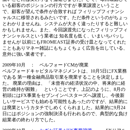
いる顧客のポジションの行方ですが 事業譲渡ということ
で、顧客が望んで条件が合致すれば フィリップフィナンシ
ャルスに移管されるみたいです。ただ条件というのがちょっ
とわかりませんね。システムが大きく違ったりすると難しい
かもしれません。また、今回譲渡先になったフィリップフィ
ナンシャルスという業者は 知名度も低く、いまいちパッし
ませんが 以前にもFROMEAST証券の受け皿となってくれた
こともありマネー雑誌にもちょくちょく広告を出している、
意外に強い業者です。
2009年10月 ： ベルフォードCMが廃業
ベルフォードキャピタルマネジメントは、10月5日にFX業務
である 第一種金融商品取引業を廃業することを決定しまし
た。 廃業の理由は、 「未曾有の経済状況の中、将来的に経
営の維持が困難」 ということです。上記のように、8月の
初頭にはFX事業をセブンインベスターズへ譲渡し、今後新
しいサービスでも始める可能性もあったのですが、結果的に
は廃業というカタチでしめくくられました。結果的に9月24
日にはポジションの強制決済も行われるので、典型的な負け
組業者の終わり方でした。