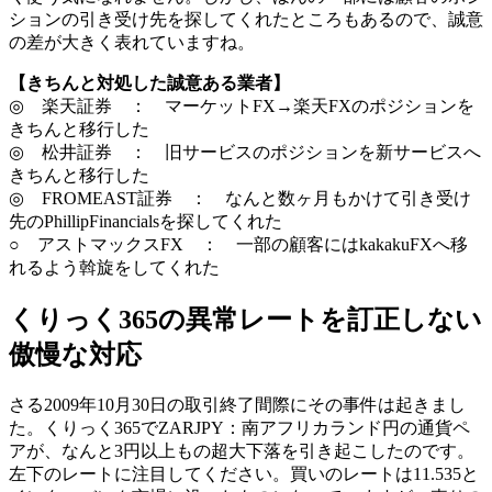
ションの引き受け先を探してくれたところもあるので、誠意
の差が大きく表れていますね。
【きちんと対処した誠意ある業者】
◎ 楽天証券 ： マーケットFX→楽天FXのポジションを
きちんと移行した
◎ 松井証券 ： 旧サービスのポジションを新サービスへ
きちんと移行した
◎ FROMEAST証券 ： なんと数ヶ月もかけて引き受け
先のPhillipFinancialsを探してくれた
○ アストマックスFX ： 一部の顧客にはkakakuFXへ移
れるよう斡旋をしてくれた
くりっく365の異常レートを訂正しない
傲慢な対応
さる2009年10月30日の取引終了間際にその事件は起きまし
た。くりっく365でZARJPY：南アフリカランド円の通貨ペ
アが、なんと
3円以上もの超大下落
を引き起こしたのです。
左下のレートに注目してください。買いのレートは11.535と