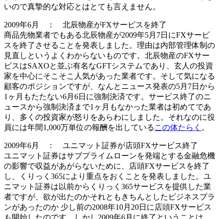
い
ので真摯的な対応とはとても言えません。
2009年6月 ： 北辰物産がFXサービスを終了
商品先物業者でもある北辰物産が2009年5月7日にFXサービ
スを終了させることを発表しました。理由は内部管理体制の
見直しというよくわからないものです。北辰物産のFXサー
ビスはSAXOと並ぶ有名なGFTシステムであり、玄人の投資
家を中心にそこそこ人気があった業者です。そして気になる
顧客のポジションですが、なんとニュース発表の5月7日から
1ヶ月もたたない6月6日に
強制決済
です。サービス終了のニ
ュースから強制決済まで1ヶ月もなかった業者は初めてであ
り、多くの投資家が怒りをあらわにしました。それなのに役
員には年間1,000万単位の報酬を出している
この体たらく
。
2009年6月 ： ユニマット証券が店頭FXサービス終了
ユニマット証券はサブプライムローンを発端とする金融危機
の影響で収益があがらないために、店頭FXサービスを終了
し、くりっく365により重点をおくことを発表しました。ユ
ニマット証券は以前からくりっく365サービスを提供した業
者ですが、欲が出たのかそれともきちんとしたビジネスプラ
ンがあったのか 少し前の2008年10月20日に店頭FXサービス
も開始したのです。しかし2009年6月に終了ということは、