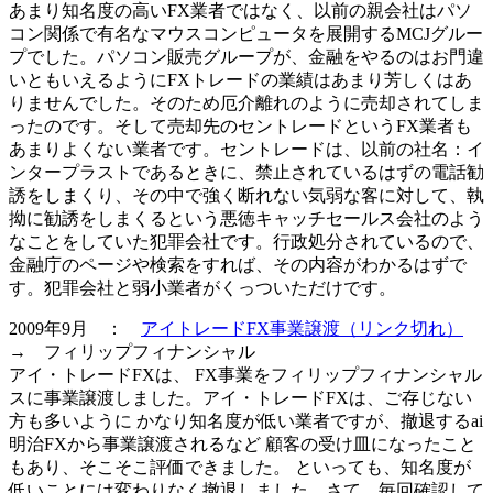
あまり知名度の高いFX業者ではなく、以前の親会社はパソ
コン関係で有名なマウスコンピュータを展開するMCJグルー
プでした。パソコン販売グループが、金融をやるのはお門違
いともいえるようにFXトレードの業績はあまり芳しくはあ
りませんでした。そのため厄介離れのように売却されてしま
ったのです。そして売却先のセントレードというFX業者も
あまりよくない業者です。セントレードは、以前の社名：イ
ンタープラストであるときに、禁止されているはずの電話勧
誘をしまくり、その中で強く断れない気弱な客に対して、執
拗に勧誘をしまくるという悪徳キャッチセールス会社のよう
なことをしていた犯罪会社です。行政処分されているので、
金融庁のページや検索をすれば、その内容がわかるはずで
す。
犯罪会社と弱小業者
がくっついただけです。
2009年9月 ：
アイトレードFX事業譲渡（リンク切れ）
→ フィリップフィナンシャル
アイ・トレードFXは、 FX事業をフィリップフィナンシャル
スに事業譲渡しました。アイ・トレードFXは、ご存じない
方も多いように かなり知名度が低い業者ですが、撤退するai
明治FXから事業譲渡されるなど 顧客の受け皿になったこと
もあり、そこそこ評価できました。 といっても、知名度が
低いことには変わりなく撤退しました。さて、毎回確認して