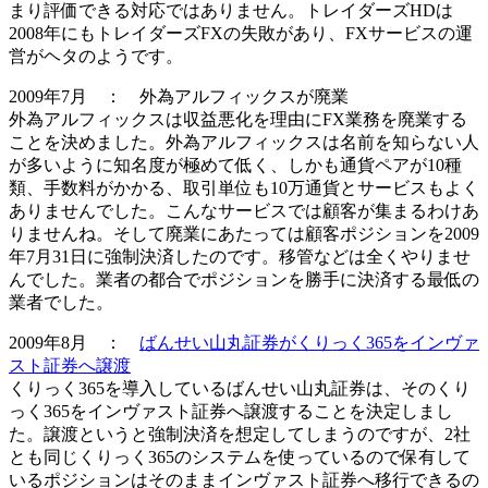
まり評価できる対応ではありません。トレイダーズHDは
2008年にもトレイダーズFXの失敗があり、FXサービスの運
営がヘタのようです。
2009年7月 ： 外為アルフィックスが廃業
外為アルフィックスは収益悪化を理由にFX業務を廃業する
ことを決めました。外為アルフィックスは名前を知らない人
が多いように知名度が極めて低く、しかも通貨ペアが10種
類、手数料がかかる、取引単位も10万通貨とサービスもよく
ありませんでした。こんなサービスでは顧客が集まるわけあ
りませんね。そして廃業にあたっては顧客ポジションを2009
年7月31日に強制決済したのです。移管などは全くやりませ
んでした。
業者の都合でポジションを勝手に決済
する最低の
業者でした。
2009年8月 ：
ばんせい山丸証券がくりっく365をインヴァ
スト証券へ譲渡
くりっく365を導入しているばんせい山丸証券は、そのくり
っく365をインヴァスト証券へ
譲渡
することを決定しまし
た。譲渡というと強制決済を想定してしまうのですが、2社
とも同じくりっく365のシステムを使っているので保有して
いるポジションはそのままインヴァスト証券へ移行できるの