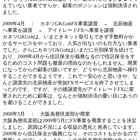
えていない業者ですらか、顧客のポジションは
強制決済
され
ました。
2009年4月 ： カネツGKGohFX事業譲渡 → 北辰物産
へ事業を譲渡 → アイトレードFXへ事業を譲渡
カネツGKGohは、いまどきネット取引もできず手数料がか
かるサービスをやっており、人気が出ないのも仕方ない業者
でした。さらにカネツGKGohはいまだに分別保管を続けて
おり、2009年4月から信託保全が義務なるので信託保全をす
るためのコスト問題も撤退の理由なのかもしれません。廃業
になってからの顧客の扱いですが、どうやら北辰物産へ移行
することができるようです。これで一安心かと思いきや、な
んと譲渡先の北辰物産が突如FXサービスを終了させてしま
ったのです。ですが、その後
譲渡
先がアイトレードFXに変
更されたために顧客は、なんとか強制決済の憂い目にあうの
を避けることができました。
2009年5月 ： 大阪為替倶楽部が廃業
大阪為替倶楽部は2009年5月にFX事業を廃業することを決定
しました。原因は不況による収益の悪化と発表しています。
2009年から信託保全が義務になり、そのコストもかかるので