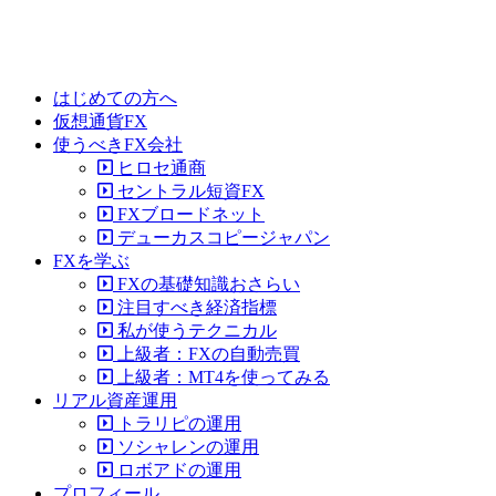
はじめての方へ
仮想通貨FX
使うべきFX会社
ヒロセ通商
セントラル短資FX
FXブロードネット
デューカスコピージャパン
FXを学ぶ
FXの基礎知識おさらい
注目すべき経済指標
私が使うテクニカル
上級者：FXの自動売買
上級者：MT4を使ってみる
リアル資産運用
トラリピの運用
ソシャレンの運用
ロボアドの運用
プロフィール