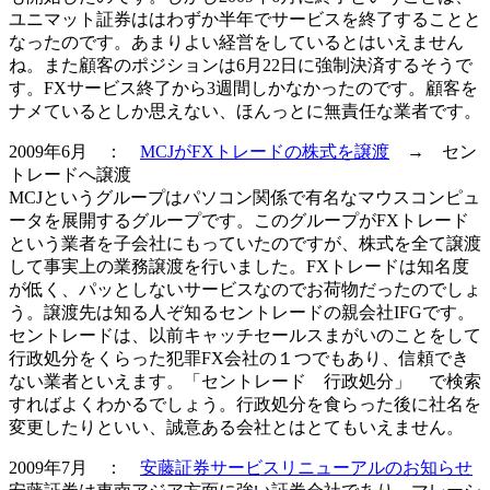
ユニマット証券ははわずか半年でサービスを終了することと
なったのです。あまりよい経営をしているとはいえません
ね。また顧客のポジションは6月22日に
強制決済
するそうで
す。
FXサービス終了から3週間しかなかった
のです。顧客を
ナメているとしか思えない、ほんっとに無責任な業者です。
2009年6月 ：
MCJがFXトレードの株式を譲渡
→ セン
トレードへ譲渡
MCJというグループはパソコン関係で有名なマウスコンピュ
ータを展開するグループです。このグループがFXトレード
という業者を子会社にもっていたのですが、株式を全て譲渡
して事実上の
業務譲渡
を行いました。FXトレードは知名度
が低く、パッとしないサービスなのでお荷物だったのでしょ
う。譲渡先は知る人ぞ知るセントレードの親会社IFGです。
セントレードは、以前キャッチセールスまがいのことをして
行政処分をくらった犯罪FX会社の１つでもあり、信頼でき
ない業者といえます。「セントレード 行政処分」 で検索
すればよくわかるでしょう。行政処分を食らった後に社名を
変更したりといい、誠意ある会社とはとてもいえません。
2009年7月 ：
安藤証券サービスリニューアルのお知らせ