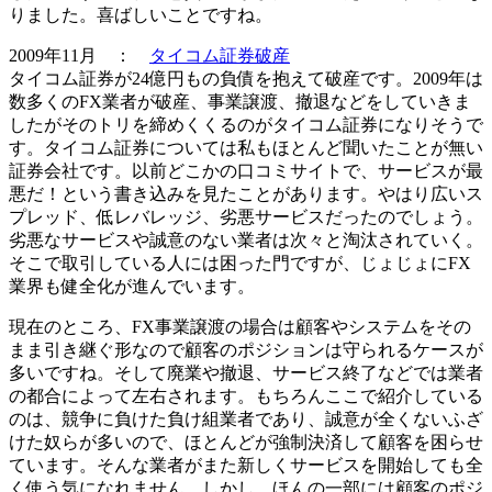
りました。喜ばしいことですね。
2009年11月 ：
タイコム証券破産
タイコム証券が24億円もの負債を抱えて破産です。2009年は
数多くのFX業者が破産、事業譲渡、撤退などをしていきま
したがそのトリを締めくくるのがタイコム証券になりそうで
す。タイコム証券については私もほとんど聞いたことが無い
証券会社です。以前どこかの口コミサイトで、サービスが最
悪だ！という書き込みを見たことがあります。やはり広いス
プレッド、低レバレッジ、劣悪サービスだったのでしょう。
劣悪なサービスや誠意のない業者は次々と淘汰されていく。
そこで取引している人には困った門ですが、じょじょにFX
業界も健全化が進んでいます。
現在のところ、FX事業譲渡の場合は顧客やシステムをその
まま引き継ぐ形なので顧客のポジションは守られるケースが
多いですね。そして廃業や撤退、サービス終了などでは業者
の都合によって左右されます。もちろんここで紹介している
のは、競争に負けた負け組業者であり、誠意が全くないふざ
けた奴らが多いので、ほとんどが強制決済して顧客を困らせ
ています。そんな業者がまた新しくサービスを開始しても全
く使う気になれません。しかし、ほんの一部には顧客のポジ