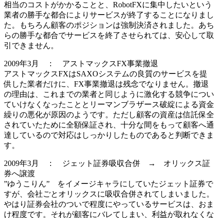
相当のコストがかかることと、RobotFXに集中したいという
業者の勝手な都合によりサービスが終了することになりまし
た。もちろん顧客のポジションは
強制決済
されました。あち
らの勝手な都合でサービスを終了させられては、安心して取
引できません。
2009年3月 ： アストマックスFX事業撤退
アストマックスFXはSAXOシステムの良質のサービスを提
供した業者だけに、FX事業撤退は残念でなりません。撤退
の理由は、これまでの業者と同じように激化する競争につい
ていけなくなったこととリーマンブラザース破綻による資金
繰りの悪化が原因のようです。ただし顧客の資産は信託保全
されていたために全額保証され、十分な間をもって顧客へ通
達しているので対応はしっかりしたものであると判断できま
す。
2009年3月 ： ジェット証券吸収合併 → オリックス証
券へ譲渡
”ゆうこりん” をイメージキャラにしていたジェット証券で
すが、会社ごとオリックスに吸収合併されてしまいました。
やはり証券会社のついで程度にやっているサービスは、おま
け程度です。それが顧客にバレてしまい、利益が取れなくな