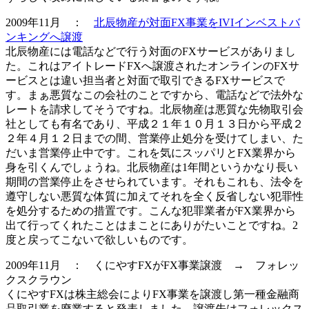
2009年11月 ：
北辰物産が対面FX事業をIVIインベストバ
ンキングへ譲渡
北辰物産には電話などで行う対面のFXサービスがありまし
た。これはアイトレードFXへ譲渡されたオンラインのFXサ
ービスとは違い担当者と対面で取引できるFXサービスで
す。まぁ悪質なこの会社のことですから、電話などで法外な
レートを請求してそうですね。北辰物産は悪質な先物取引会
社としても有名であり、平成２１年１０月１３日から平成２
２年４月１２日までの間、営業停止処分を受けてしまい、た
だいま営業停止中です。これを気にスッパリとFX業界から
身を引くんでしょうね。北辰物産は1年間というかなり長い
期間の営業停止をさせられています。それもこれも、法令を
遵守しない悪質な体質に加えてそれを全く反省しない犯罪性
を処分するための措置です。こんな犯罪業者がFX業界から
出て行ってくれたことはまことにありがたいことですね。2
度と戻ってこないで欲しいものです。
2009年11月 ： くにやすFXがFX事業譲渡 → フォレッ
クスクラウン
くにやすFXは株主総会によりFX事業を譲渡し第一種金融商
品取引業を廃業すると発表しました。譲渡先はフォレックス