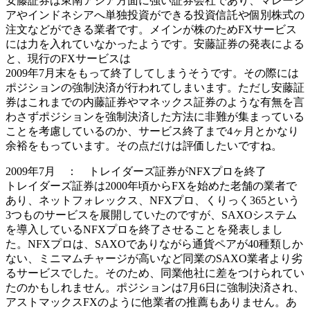
安藤証券は東南アジア方面に強い証券会社であり、マレーシ
アやインドネシアへ単独投資ができる投資信託や個別株式の
注文などができる業者です。メインが株のためFXサービス
には力を入れていなかったようです。安藤証券の発表による
と、現行のFXサービスは
2009年7月末をもって終了してしまうそうです。その際には
ポジションの
強制決済
が行われてしまいます。ただし安藤証
券はこれまでの内藤証券やマネックス証券のような有無を言
わさずポジションを強制決済した方法に非難が集まっている
ことを考慮しているのか、サービス終了まで4ヶ月とかなり
余裕をもっています。その点だけは評価したいですね。
2009年7月 ： トレイダーズ証券がNFXプロを終了
トレイダーズ証券は2000年頃からFXを始めた老舗の業者で
あり、ネットフォレックス、NFXプロ、くりっく365という
3つものサービスを展開していたのですが、SAXOシステム
を導入しているNFXプロを終了させることを発表しまし
た。NFXプロは、SAXOでありながら通貨ペアが40種類しか
ない、ミニマムチャージが高いなど同業のSAXO業者より劣
るサービスでした。そのため、同業他社に差をつけられてい
たのかもしれません。ポジションは7月6日に
強制決済
され、
アストマックスFXのように他業者の推薦もありません。あ