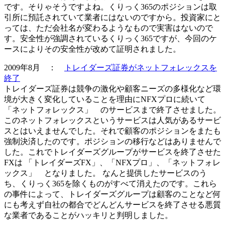
です。そりゃそうですよね。くりっく365のポジションは取
引所に預託されていて業者にはないのですから。投資家にと
っては、ただ会社名が変わるようなもので実害はないので
す。安全性が強調されているくりっく365ですが、今回のケ
ースによりその安全性が改めて証明されました。
2009年8月 ：
トレイダーズ証券がネットフォレックスを
終了
トレイダーズ証券は競争の激化や顧客ニーズの多様化など環
境が大きく変化していることを理由にNFXプロに続いて
「ネットフォレックス」 のサービスまで終了させました。
このネットフォレックスというサービスは人気があるサービ
スとはいえませんでした。それで顧客のポジションを
またも
強制決済
したのです。ポジションの移行などはありませんで
した。これでトレイダーズグループがサービスを終了させた
FXは 「トレイダーズFX」、「NFXプロ」、「ネットフォレ
ックス」 となりました。 なんと提供したサービスのう
ち、くりっく365を除くものがすべて消えたのです。これら
の事件によって、トレイダーズグループは顧客のことなど何
にも考えず自社の都合でどんどんサービスを終了させる
悪質
な業者
であることがハッキリと判明しました。