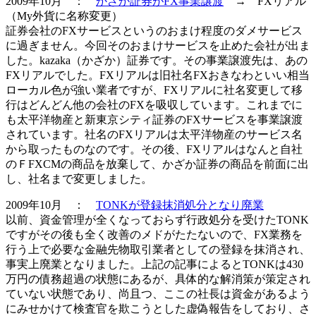
2009年10月 ：
かざか証券がFX事業譲渡
→ FXリアル
（My外貨に名称変更）
証券会社のFXサービスというのおまけ程度のダメサービス
に過ぎません。今回そのおまけサービスを止めた会社が出ま
した。kazaka（かざか）証券です。その事業譲渡先は、あの
FXリアルでした。FXリアルは旧社名FXおきなわといい相当
ローカル色が強い業者ですが、FXリアルに社名変更して移
行はどんどん他の会社のFXを吸収しています。これまでに
も太平洋物産と新東京シティ証券のFXサービスを事業譲渡
されています。社名のFXリアルは太平洋物産のサービス名
から取ったものなのです。その後、FXリアルはなんと自社
のＦFXCMの商品を放棄して、かざか証券の商品を前面に出
し、社名まで変更しました。
2009年10月 ：
TONKが登録抹消処分となり廃業
以前、資金管理が全くなっておらず行政処分を受けたTONK
ですがその後も全く改善のメドがたたないので、FX業務を
行う上で必要な金融先物取引業者としての登録を抹消され、
事実上廃業となりました。上記の記事によるとTONKは430
万円の債務超過の状態にあるが、具体的な解消策が策定され
ていない状態であり、尚且つ、ここの社長は資金があるよう
にみせかけて検査官を欺こうとした虚偽報告をしており、さ