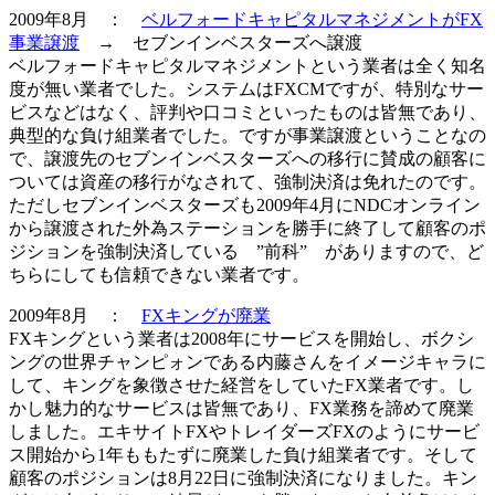
2009年8月 ：
ベルフォードキャピタルマネジメントがFX
事業譲渡
→ セブンインベスターズへ譲渡
ベルフォードキャピタルマネジメントという業者は全く知名
度が無い業者でした。システムはFXCMですが、特別なサー
ビスなどはなく、評判や口コミといったものは皆無であり、
典型的な負け組業者でした。ですが
事業譲渡
ということなの
で、譲渡先のセブンインベスターズへの移行に賛成の顧客に
ついては資産の移行がなされて、強制決済は免れたのです。
ただしセブンインベスターズも2009年4月にNDCオンライン
から譲渡された外為ステーションを勝手に終了して顧客のポ
ジションを強制決済している ”前科” がありますので、ど
ちらにしても信頼できない業者です。
2009年8月 ：
FXキングが廃業
FXキングという業者は2008年にサービスを開始し、ボクシ
ングの世界チャンピォンである内藤さんをイメージキャラに
して、キングを象徴させた経営をしていたFX業者です。し
かし魅力的なサービスは皆無であり、FX業務を諦めて廃業
しました。エキサイトFXやトレイダーズFXのようにサービ
ス開始から1年ももたずに廃業した負け組業者です。そして
顧客のポジションは8月22日に
強制決済
になりました。キン