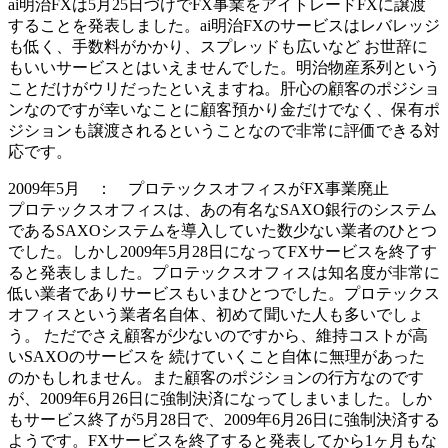
ai明治FXは5月25日づけでFX事業をアイトレードFXに
譲渡
することを発表しました。ai明治FXのサービスはレバレッジ
も低く、手数料がかかり、スプレッドも広いなど お世辞に
もいいサービスとはいえませんでした。明治物産系列という
ことだけがウリだったといえますね。肝心の顧客のポジショ
ンなのですが幸いなことに顧客預かり金だけでなく、保有ポ
ジションも譲渡されるということなので非常に評価できる対
応です。
2009年5月 ： プロテックスオフィスがFX事業廃止
プロテックスオフィスは、あの有名なSAXO銀行のシステム
であるSAXOシステムを導入していた数少ない業者のひとつ
でした。しかし2009年5月28日になってFXサービスを終了す
ると発表しました。プロテックスオフィスは知名度が非常に
低い業者でありサービスもいまひとつでした。プロテックス
オフィスという業者名自体、初めて聞いた人も多いでしょ
う。 ただでさえ顧客が少ないのですから、維持コストが高
いSAXOのサービスを 続けていくこと自体に無理があった
のかもしれません。また顧客のポジションの行方なのです
が、2009年6月26日に
強制決済
になってしまいました。しか
もサービス終了が5月28日で、2009年6月26日に強制決済する
ようです。FXサービスを終了すると発表してから
1ヶ月もな