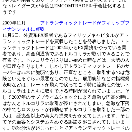
なトレイダーズが今度はEMCOMTRADEを子会社化するよ
うです。
2009年11月 ：
アトランティックトレードがフィリップフ
ィナンシャルに買収
11月5日、外資系FX業者であるフィリップキャピタルがアト
ランティックトレードを買収したことを発表しました。アト
ランティックトレードは2005年からFX業務をやっている業
者であり、高金利通貨であるトルコリラが取引できることで
有名です。トルコリラを取り扱い始めた時などは、大勢の人
が口座を作りました。しかしアトランティックトレードのサ
ーバーは非常に脆弱であり、正直なところ、取引するのは危
険といえるぐらい最悪なものでした。雇用統計などの指標発
表時などは、レートが飛んで戻ってこず特に流動性の低いト
ルコリラはまともに取引できる時間が限られていました。そ
して2007年のサブプライムショックによる急激な円高の時に
はなんとトルコリラの取引が停止されてしまい、急激な下落
の中でもロスカットが作動せずトルコリラを取引した一部の
人は、証拠金以上の莫大な損失をかかえてしまいます。そし
てその顧客とシステムをめぐる
訴訟を起こされてしまいま
す
。訴訟沙汰が起こったことでアトランディックトレードの