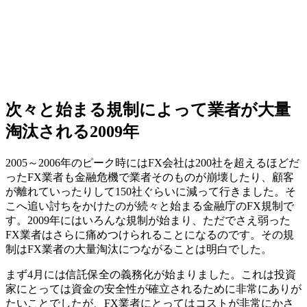
次々と始まる規制によって業者が大量
淘汰される2009年
2005～2006年のピーク時にはFX会社は200社を超えるほどだ
ったFX業者も金融危機で業者そのものが崩壊したり、顧客
が離れていったりして150社ぐらいに減って行きました。そ
こへ追い討ちをかけたのが続々と始まる金融庁のFX規制で
す。2009年にはいろんな規制が始まり、
ただでさえ弱った
FX業者
はさらに痛めつけられることになるのです。その規
制はFX業者の大量淘汰につながることは明白でした。
まず4月には信託保全の義務化が始まりました。これは投資
家にとっては資金の安全性が確立されるために非常にありが
たいことでしたが、FX業者にとってはコストが非常にかさ