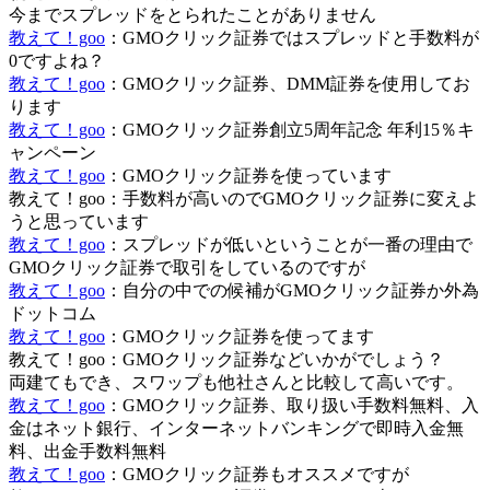
今までスプレッドをとられたことがありません
教えて！goo
：GMOクリック証券ではスプレッドと手数料が
0ですよね？
教えて！goo
：GMOクリック証券、DMM証券を使用してお
ります
教えて！goo
：GMOクリック証券創立5周年記念 年利15％キ
ャンペーン
教えて！goo
：GMOクリック証券を使っています
教えて！goo：手数料が高いのでGMOクリック証券に変えよ
うと思っています
教えて！goo
：スプレッドが低いということが一番の理由で
GMOクリック証券で取引をしているのですが
教えて！goo
：自分の中での候補がGMOクリック証券か外為
ドットコム
教えて！goo
：GMOクリック証券を使ってます
教えて！goo：GMOクリック証券などいかがでしょう？
両建てもでき、スワップも他社さんと比較して高いです。
教えて！goo
：GMOクリック証券、取り扱い手数料無料、入
金はネット銀行、インターネットバンキングで即時入金無
料、出金手数料無料
教えて！goo
：GMOクリック証券もオススメですが