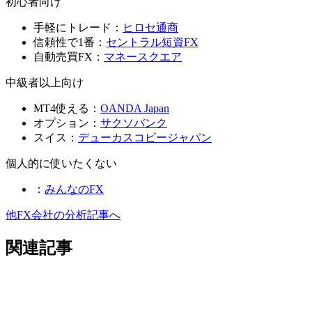
初心者向け
手軽にトレード：
ヒロセ通商
信頼性で1番：
セントラル短資FX
自動売買FX：
マネースクエア
中級者以上向け
MT4使える：
OANDA Japan
オプション：
サクソバンク
スイス：
デューカスコピージャパン
個人的に使いたくない
：
みんなのFX
他FX会社の分析記事へ
関連記事