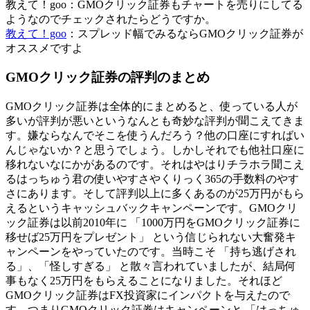
教えて！goo：GMOクリック証券もチャートを売りにしてる
ようなのでチェックされたらどうですか。
教えて！goo
：スプレッド幅でみるならGMOクリック証券が
オススメですよ
GMOクリック証券の評判のまとめ
GMOクリック証券は全体的にまとめると、
使っている人が
多いが評判が悪い
というなんとも奇妙な評判が聞こえてきま
す。嫌ならなんでそこを使うんだろう？他の口座にすればい
んじゃないか？と思うでしょう。しかしそれでも他社口座に
移れないなにかがあるのです。それはやはりチラホラ聞こえ
るはっちゅう君の使いやすさやくりっく365の手数料のやす
さにあります。そして評判以上に多くあるのが
25万円がもら
えるというキャッシュバックキャンペーン
です。GMOクリ
ック証券は以前2010年に 「1000万円をGMOクリック証券に
移せば25万円をプレゼント」 という信じられない大奮発キ
ャンペーンをやっていたのです。当時こそ 「持ち逃げされ
る」、「怪しすぎる」 と散々言われていましたが、結局何
事もなく25万円をもらえることになりました。それほど
GMOクリック証券はFX投資家にインパクトを与えたので
す。つまりGMOクリック証券はキャンペーンと 「はっちゅ