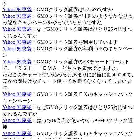
す
Yahoo!知恵袋
：GMOクリック証券はいいのですか
Yahoo!知恵袋
：GMOクリック証券が下記のようなかなり太
っ腹なキャンペーンをやっていたそうですね
Yahoo!知恵袋
：なぜGMOクリック証券はひとり25万円ずつ
くれるんですか
Yahoo!知恵袋
：GMOクリック証券を利用しています
Yahoo!知恵袋
：GMOクリック証券の年利25％のキャンペー
ン
Yahoo!知恵袋
：GMOクリック証券のFXチャートゴールド
で、「ＲＳＩ」「ＥＭＡ」どちらも表示できますよ。
ただこのチャート使い始めるとあまりに的確に動きすぎて、
ほかの間抜けなチャート使っても勝てなくなってしまいま
す。
Yahoo!知恵袋
：GMOクリック証券ＦＸのキャッシュバック
キャンペーン
Yahoo!知恵袋
：なぜGMOクリック証券はひとり25万円ずつ
くれるんですか
Yahoo!知恵袋
：はっちゅう君が使いやすいGMOクリック証
券
Yahoo!知恵袋
：GMOクリック証券で15％キャッシュバック