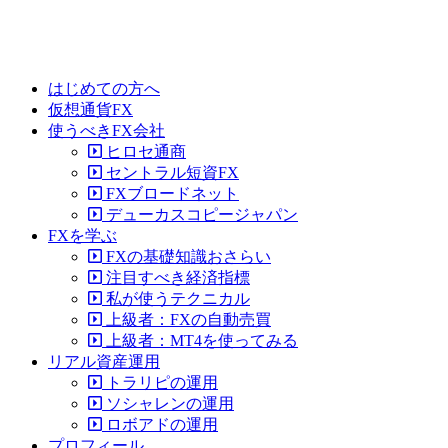
はじめての方へ
仮想通貨FX
使うべきFX会社
ヒロセ通商
セントラル短資FX
FXブロードネット
デューカスコピージャパン
FXを学ぶ
FXの基礎知識おさらい
注目すべき経済指標
私が使うテクニカル
上級者：FXの自動売買
上級者：MT4を使ってみる
リアル資産運用
トラリピの運用
ソシャレンの運用
ロボアドの運用
プロフィール