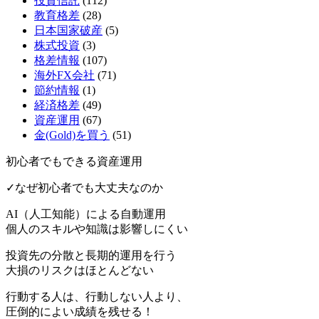
投資信託
(112)
教育格差
(28)
日本国家破産
(5)
株式投資
(3)
格差情報
(107)
海外FX会社
(71)
節約情報
(1)
経済格差
(49)
資産運用
(67)
金(Gold)を買う
(51)
初心者でもできる資産運用
✓なぜ初心者でも大丈夫なのか
AI（人工知能）による
自動運用
個人のスキルや知識は影響しにくい
投資先の分散と長期的運用を行う
大損のリスクはほとんどない
行動する人は、行動しない人より、
圧倒的によい成績を残せる！