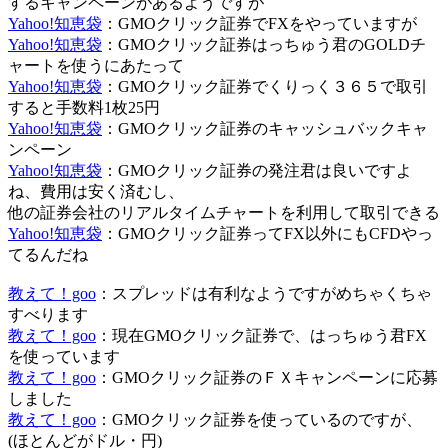
するキャンペーンがあるようですが
Yahoo!知恵袋
：GMOクリック証券でFXをやっていますが
Yahoo!知恵袋
：GMOクリック証券はっちゅう君のGOLDチ
ャートを使うにあたって
Yahoo!知恵袋
：GMOクリック証券でくりっく３６５で取引
すると手数料1枚25円
Yahoo!知恵袋
：GMOクリック証券のキャッシュバックキャ
ンペーン
Yahoo!知恵袋
：GMOクリック証券の発注君は良いですよ
ね、費用は安く済むし、
他の証券会社のリアルタイムチャートを利用して取引できる
Yahoo!知恵袋
：GMOクリック証券ってFX以外にもCFDやっ
てるんだね
教えて！goo
：スプレッドは有利なようですがめちゃくちゃ
すべります
教えて！goo
：現在GMOクリック証券で、はっちゅう君FX
を使っています
教えて！goo
：GMOクリック証券のＦＸキャンペーンに応募
しました
教えて！goo
：GMOクリック証券を使っているのですが、
(ほとんどがドル・円)