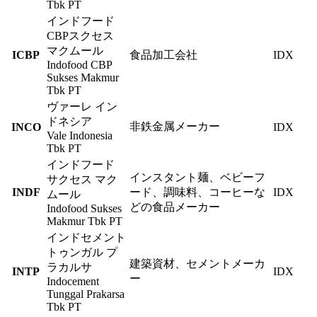
Tbk PT
インドフード
CBPスクセス
マクムール
ICBP
食品加工会社
IDX
Indofood CBP
Sukses Makmur
Tbk PT
ヴァーレ イン
ドネシア
非鉄金属メーカー
INCO
IDX
Vale Indonesia
Tbk PT
インドフード
インスタント麺、ベビーフ
サクセス マク
INDF
ード、調味料、コーヒーな
IDX
ムール
どの食品メーカー
Indofood Sukses
Makmur Tbk PT
インドセメント
トゥンガル プ
建築資材、セメントメーカ
ラカルサ
INTP
IDX
ー
Indocement
Tunggal Prakarsa
Tbk PT