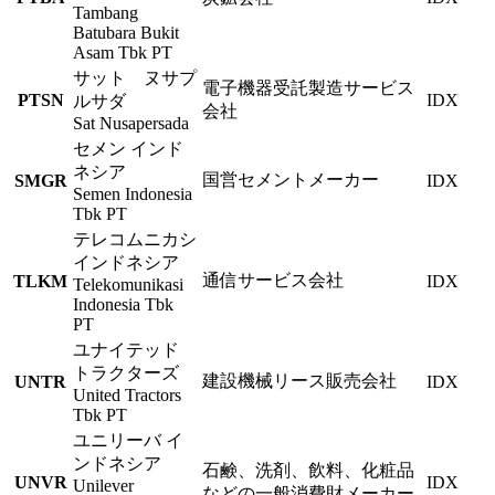
Tambang
Batubara Bukit
Asam Tbk PT
サット ヌサプ
電子機器受託製造サービス
PTSN
IDX
ルサダ
会社
Sat Nusapersada
セメン インド
ネシア
国営セメントメーカー
SMGR
IDX
Semen Indonesia
Tbk PT
テレコムニカシ
インドネシア
通信サービス会社
TLKM
IDX
Telekomunikasi
Indonesia Tbk
PT
ユナイテッド
トラクターズ
建設機械リース販売会社
UNTR
IDX
United Tractors
Tbk PT
ユニリーバ イ
ンドネシア
石鹸、洗剤、飲料、化粧品
UNVR
IDX
Unilever
などの一般消費財メーカー