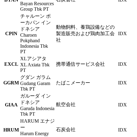
Bayan Resources
Group Tbk PT
チャルーン ポ
ーカパン イン
動物飼料、養鶏設備などの
ドネシア
CPIN
製造販売および鶏肉加工会
IDX
Charoen
社
Pokphand
Indonesia Tbk
PT
XLアシアタ
EXCL
携帯通信サービス会社
IDX
XL Axiata Tbk
PT
グダン ガラム
GGRM
たばこメーカー
IDX
Gudang Garam
Tbk PT
ガルーダ イン
ドネシア
航空会社
GIAA
IDX
Garuda Indonesia
Tbk PT
HARUM エナジ
ー
石炭会社
HRUM
IDX
Harum Energy