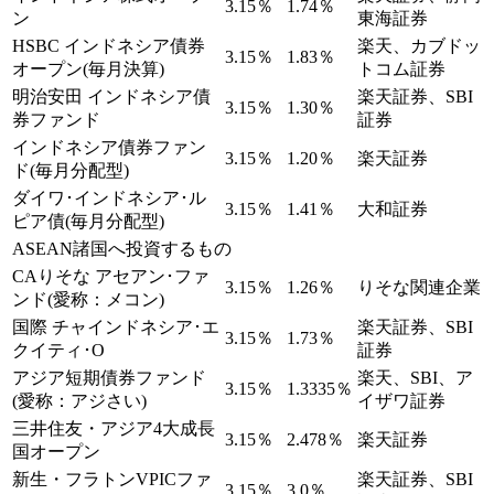
3.15％
1.74％
ン
東海証券
HSBC インドネシア債券
楽天、カブドッ
3.15％
1.83％
オープン(毎月決算)
トコム証券
明治安田 インドネシア債
楽天証券、SBI
3.15％
1.30％
券ファンド
証券
インドネシア債券ファン
3.15％
1.20％
楽天証券
ド(毎月分配型)
ダイワ･インドネシア･ル
3.15％
1.41％
大和証券
ピア債(毎月分配型)
ASEAN諸国へ投資するもの
CAりそな アセアン･ファ
3.15％
1.26％
りそな関連企業
ンド(愛称：メコン)
国際 チャインドネシア･エ
楽天証券、SBI
3.15％
1.73％
クイティ･O
証券
アジア短期債券ファンド
楽天、SBI、ア
3.15％
1.3335％
(愛称：アジさい)
イザワ証券
三井住友・アジア4大成長
3.15％
2.478％
楽天証券
国オープン
新生・フラトンVPICファ
楽天証券、SBI
3.15％
3.0％