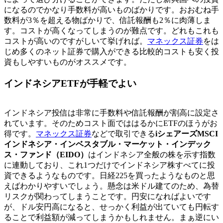
になるのでかなり手数料が高いものばかりです。
おおむね手
数料が3％を超える物ばかりで、信託報酬も2％に肉薄しま
す
。コストが高くなってしまうのが難点です。どれもこれも
コストが高いのですがしいて挙げれば。
マネックス証券
をは
じめ多くのネット証券で購入ができる比較的コストも安く投
資もしやすいものがオススメです。
インドネシアETFが手軽でよい
インドネシア投信は非常に手数料や信託報酬が割高に設定さ
れています。そのためコスト面でははるかにETFのほうがお
得です。
マネックス証券
などで取引できる
iシェアーズMSCI
インドネシア・インベスタブル・マーケット・インデック
ス・ファンド（EIDO）
はインドネシア全般の株を示す指数
に連動しており、これ1つだけでインドネシア株すべてに投
資できるようなものです。日経225を買ったようなものと思
えばわかりやすいでしょう。懸念は米ドル建てのため、為替
リスクが関わってしまうことです。円安になればよいです
が、ドル安円高になると、せっかく利益が出ていても円転す
ることで利益額が減ってしまうかもしれません。まぁ逆にい