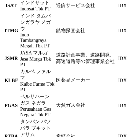
インドサット
ISAT
通信サービス会社
IDX
Indosat Tbk PT
インド タムバ
ンガラヤ メガ
ウ
ITMG
鉱物探査会社
IDX
Indo
Tambangraya
Megah Tbk PT
JASA マルガ
道路計画事業、道路開発、
JSMR
IDX
Jasa Marga Tbk
高速道路等の管理事業会社
PT
カルベ ファル
マ
医薬品メーカー
KLBF
IDX
Kalbe Farma Tbk
PT
ペルサハーン
ガス ネガラ
天然ガス会社
PGAS
IDX
Perusahaan Gas
Negara Tbk PT
タンバン バツ
バラ ブキット
アサム
PTBA
炭鉱会社
IDX