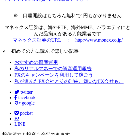
※ 口座開設はもちろん無料で1円もかかりません
マネックス証券は、海外ETF、海外MMF、バラエティにと
んだ品揃えがある万能業者です
マネックス証券のURL ： http://www.monex.co.jp/
✓ 初めての方に読んでほしい記事
おすすめの資産運用
私のリアルマネーでの資産運用報告
FXのキャンペーンを利用して稼ごう
私が選んだFX会社とその理由。嫌いなFX会社も。
twitter
facebook
google
pocket
B!
LINE
投信積立も投資も全部できます