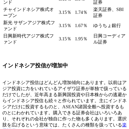
ンド
証券
チャインドネシア株式オ
楽天証券、SBI
3.15％
1.74％
ープン
証券
新光 サザンアジア株式フ
3.15％
1.67％
ゆうちょ銀行
ァンド
日興新時代アジア株式フ
日興コーディア
3.15％
1.95％
ァンド
ル証券
インドネシア投信が増加中
インドネシア投信はどんどん増加傾向にあります。以前はア
ジア投資に力をいれているアイザワ証券が単独で扱っている
だけでしたが、近年高まる新興国投資や日本株からの逃避か
らインドネシア投信も続々と作られています。主にインドネ
シアだけに投資するものと、ASEAN諸国全般へ投資するも
のとにわかれています。購入できる証券会社はいろいろあ
り、それぞれの会社が独自に作った物も多くあります。選択
肢を広げるという意味では、たくさんの種類を扱っている
楽