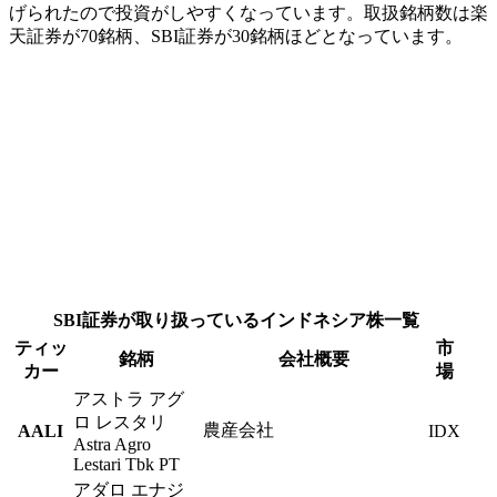
げられたので投資がしやすくなっています。取扱銘柄数は楽
天証券が70銘柄、SBI証券が30銘柄ほどとなっています。
SBI証券が取り扱っているインドネシア株一覧
ティッ
市
銘柄
会社概要
カー
場
アストラ アグ
ロ レスタリ
農産会社
AALI
IDX
Astra Agro
Lestari Tbk PT
アダロ エナジ