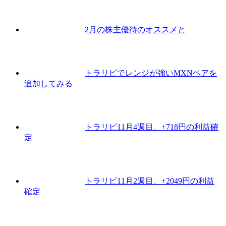
2月の株主優待のオススメと
トラリピでレンジが強いMXNペアを
追加してみる
トラリピ11月4週目、+718円の利益確
定
トラリピ11月2週目、+2049円の利益
確定