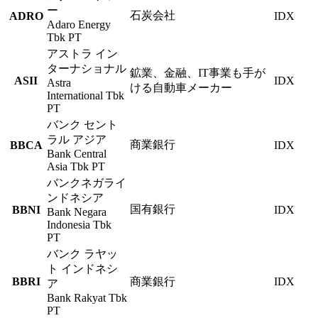
ー
石炭会社
ADRO
IDX
Adaro Energy
Tbk PT
アストラ イン
ターナショナル
鉱業、金融、IT事業も手が
ASII
IDX
Astra
ける自動車メーカー
International Tbk
PT
バンク セント
ラル アジア
商業銀行
BBCA
IDX
Bank Central
Asia Tbk PT
バンクネガライ
ンドネシア
国有銀行
BBNI
IDX
Bank Negara
Indonesia Tbk
PT
バンク ラヤッ
ト インドネシ
BBRI
商業銀行
IDX
ア
Bank Rakyat Tbk
PT