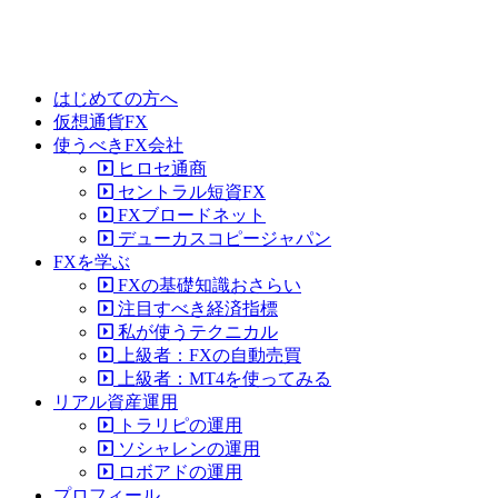
はじめての方へ
仮想通貨FX
使うべきFX会社
ヒロセ通商
セントラル短資FX
FXブロードネット
デューカスコピージャパン
FXを学ぶ
FXの基礎知識おさらい
注目すべき経済指標
私が使うテクニカル
上級者：FXの自動売買
上級者：MT4を使ってみる
リアル資産運用
トラリピの運用
ソシャレンの運用
ロボアドの運用
プロフィール