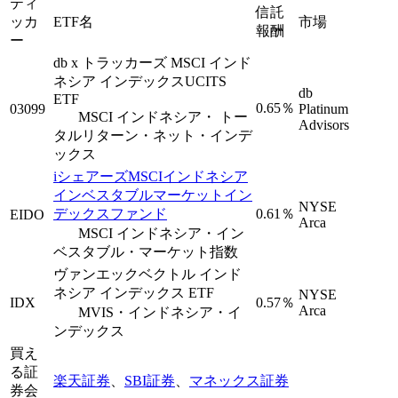
ティ
信託
ッカ
ETF名
市場
報酬
ー
db x トラッカーズ MSCI インド
ネシア インデックスUCITS
db
ETF
0.65％
03099
Platinum
MSCI インドネシア・ トー
Advisors
タルリターン・ネット・インデ
ックス
iシェアーズMSCIインドネシア
インベスタブルマーケットイン
NYSE
デックスファンド
0.61％
EIDO
Arca
MSCI インドネシア・イン
ベスタブル・マーケット指数
ヴァンエックベクトル インド
ネシア インデックス ETF
NYSE
IDX
0.57％
Arca
MVIS・インドネシア・イ
ンデックス
買え
る証
楽天証券
、
SBI証券
、
マネックス証券
券会