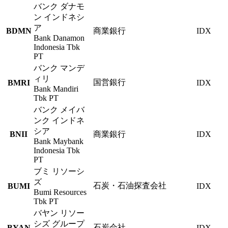
バンク ダナモ
ン インドネシ
ア
BDMN
商業銀行
IDX
Bank Danamon
Indonesia Tbk
PT
バンク マンデ
ィリ
国営銀行
BMRI
IDX
Bank Mandiri
Tbk PT
バンク メイバ
ンク インドネ
シア
BNII
商業銀行
IDX
Bank Maybank
Indonesia Tbk
PT
ブミ リソーシ
ズ
石炭・石油探査会社
BUMI
IDX
Bumi Resources
Tbk PT
バヤン リソー
シズ グループ
石炭会社
BYAN
IDX