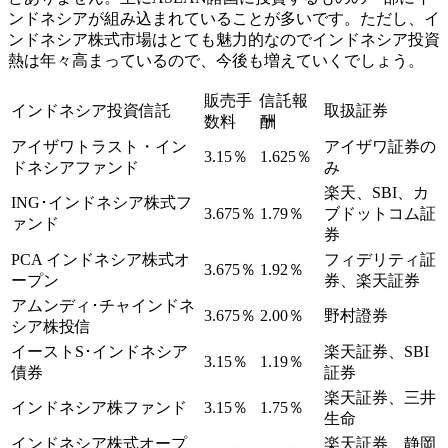
ンドネシアが組み込まれていることが多いです。ただし、イ
ンドネシア株式市場はとても魅力的なのでインドネシア投資
熱は年々高まっているので、今後も増えていくでしょう。
販売手
信託報
インドネシア投資信託
取扱証券
数料
酬
アイザワトラスト・イン
アイザワ証券の
3.15％
1.625％
ドネシアファンド
み
楽天、SBI、カ
ING･インドネシア株式フ
3.675％
1.79％
ブドットコム証
ァンド
券
PCA インドネシア株式オ
フィデリティ証
3.675％
1.92％
ープン
券、楽天証券
アムンディ･チャインドネ
3.675％
2.00％
野村證券
シア株投信
イーストS･インドネシア
楽天証券、SBI
3.15％
1.19％
債券
証券
楽天証券、三井
インドネシア株ファンド
3.15％
1.75％
生命
インドネシア株式オープ
楽天証券、静岡