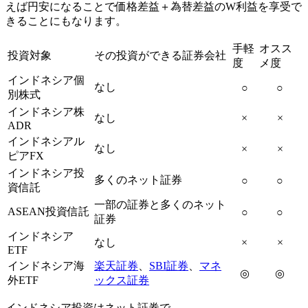
えば円安になることで価格差益＋為替差益のW利益を享受で
きることにもなります。
手軽
オスス
投資対象
その投資ができる証券会社
度
メ度
インドネシア個
なし
○
○
別株式
インドネシア株
なし
×
×
ADR
インドネシアル
なし
×
×
ピアFX
インドネシア投
多くのネット証券
○
○
資信託
一部の証券と多くのネット
ASEAN投資信託
○
○
証券
インドネシア
なし
×
×
ETF
インドネシア海
楽天証券
、
SBI証券
、
マネ
◎
◎
外ETF
ックス証券
インドネシア投資はネット証券で