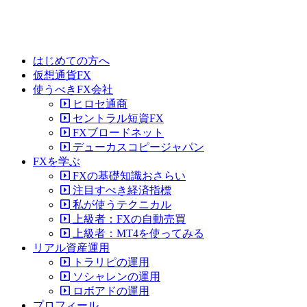
はじめての方へ
仮想通貨FX
使うべきFX会社
ヒロセ通商
セントラル短資FX
FXブロードネット
デューカスコピージャパン
FXを学ぶ
FXの基礎知識おさらい
注目すべき経済指標
私が使うテクニカル
上級者：FXの自動売買
上級者：MT4を使ってみる
リアル資産運用
トラリピの運用
ソシャレンの運用
ロボアドの運用
プロフィール