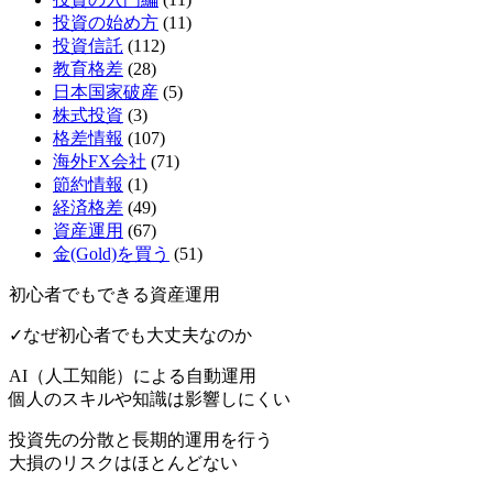
投資の始め方
(11)
投資信託
(112)
教育格差
(28)
日本国家破産
(5)
株式投資
(3)
格差情報
(107)
海外FX会社
(71)
節約情報
(1)
経済格差
(49)
資産運用
(67)
金(Gold)を買う
(51)
初心者でもできる資産運用
✓なぜ初心者でも大丈夫なのか
AI（人工知能）による
自動運用
個人のスキルや知識は影響しにくい
投資先の分散と長期的運用を行う
大損のリスクはほとんどない