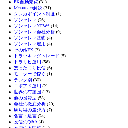
FX自動売買
(31)
Metatrader解説
(31)
クレカポイント制度
(1)
ソシャレン
(26)
ソシャレンNEWS
(14)
ソシャレン会社分析
(9)
ソシャレン基礎
(4)
ソシャレン運用
(4)
その他FX
(2)
トラッキングトレード
(5)
トラリピ運用
(58)
ぼったくり投信
(6)
モニターで稼ぐ
(1)
ランク別
(30)
ロボアド運用
(2)
世界の有望国
(13)
他の投資法
(58)
会社の徹底分析
(29)
勝ち組の選び方
(7)
名言・迷言
(24)
投信のQ&A
(4)
投資の入門編
(11)