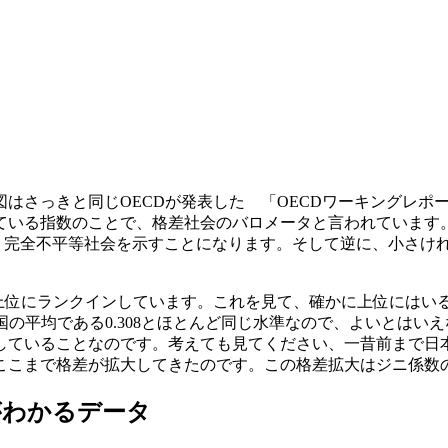
さっきと同じOECDが発表した 「OECDワーキングレポート2
ている指数のことで、格差社会のバロメータと言われています
いう完全不平等社会を示すことになります。そして逆に、小さけれ
も上位にランクインしています。これを見て、確かに上位にはい
5カ国の平均である0.308とほとんど同じ水準なので、よいと
している
ことなのです。考えても見てください、一昔前まで日本
でここまで格差が拡大してきたのです。この格差拡大はジニ係数
がわかるデータ