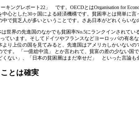
2」 です。OECDとはOrganisation for Economic Co
を中心とした30ヶ国による経済機構です。貧困率とは簡単に言
の中で貧乏人が多いということです。さあ日本がどれくらいな
本は世界の先進国のなかでも
貧困率No.5
にランクインされてい
きく上回っています。そしてドイツやフランスなどヨーロッパの有
本より上位の国を見てみると、先進国はアメリカしかいないの
です。 「一億総中流」 とか言われて、貧富の差の少ない国
どくない」、「日本の貧困層はまだ幸せだ」 といった言論も
ることは確実