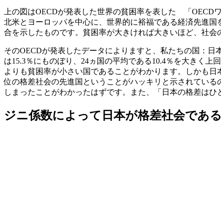
上の図はOECDが発表した世界の貧困率を表した 「OECDワーキングレポート2
北米とヨーロッパを中心に、世界的に裕福である経済先進国
合を示したものです。貧困率が大きければ大きいほど、社会
そのOECDが発表したデータによりますと、私たちの国：日
は15.3％にものぼり、24ヵ国の平均である10.4％を大
よりも貧困率が小さい国であることがわかります。しかも日
位の格差社会の先進国ということがハッキリと示されているの
しまったことがわかったはずです。また、「日本の格差はひ
ジニ係数によって日本が格差社会であ