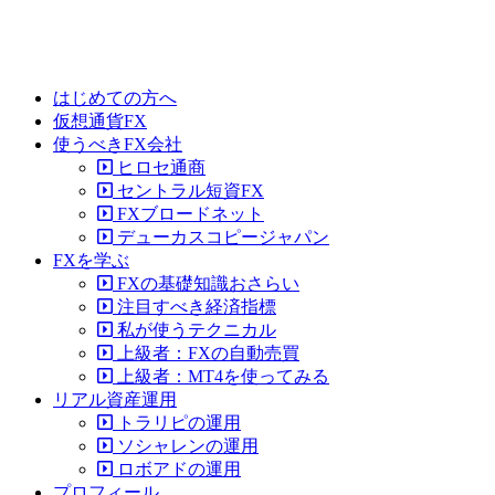
はじめての方へ
仮想通貨FX
使うべきFX会社
ヒロセ通商
セントラル短資FX
FXブロードネット
デューカスコピージャパン
FXを学ぶ
FXの基礎知識おさらい
注目すべき経済指標
私が使うテクニカル
上級者：FXの自動売買
上級者：MT4を使ってみる
リアル資産運用
トラリピの運用
ソシャレンの運用
ロボアドの運用
プロフィール