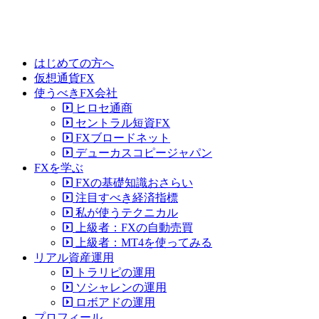
はじめての方へ
仮想通貨FX
使うべきFX会社
ヒロセ通商
セントラル短資FX
FXブロードネット
デューカスコピージャパン
FXを学ぶ
FXの基礎知識おさらい
注目すべき経済指標
私が使うテクニカル
上級者：FXの自動売買
上級者：MT4を使ってみる
リアル資産運用
トラリピの運用
ソシャレンの運用
ロボアドの運用
プロフィール