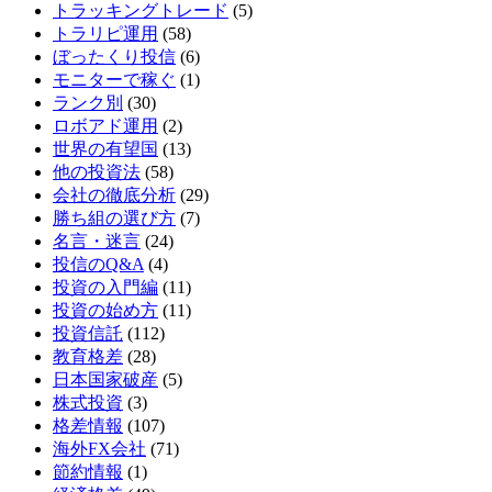
トラッキングトレード
(5)
トラリピ運用
(58)
ぼったくり投信
(6)
モニターで稼ぐ
(1)
ランク別
(30)
ロボアド運用
(2)
世界の有望国
(13)
他の投資法
(58)
会社の徹底分析
(29)
勝ち組の選び方
(7)
名言・迷言
(24)
投信のQ&A
(4)
投資の入門編
(11)
投資の始め方
(11)
投資信託
(112)
教育格差
(28)
日本国家破産
(5)
株式投資
(3)
格差情報
(107)
海外FX会社
(71)
節約情報
(1)