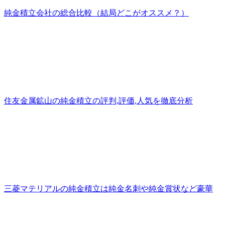
純金積立会社の総合比較（結局どこがオススメ？）
住友金属鉱山の純金積立の評判,評価,人気を徹底分析
三菱マテリアルの純金積立は純金名刺や純金賞状など豪華