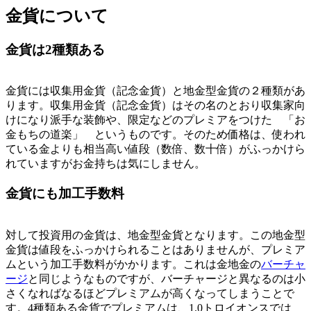
金貨について
金貨は2種類ある
金貨には収集用金貨（記念金貨）と地金型金貨の２種類があ
ります。収集用金貨（記念金貨）はその名のとおり収集家向
けになり派手な装飾や、限定などのプレミアをつけた 「お
金もちの道楽」 というものです。そのため価格は、使われ
ている金よりも相当高い値段（数倍、数十倍）がふっかけら
れていますがお金持ちは気にしません。
金貨にも加工手数料
対して投資用の金貨は、地金型金貨となります。この地金型
金貨は値段をふっかけられることはありませんが、
プレミア
ムという加工手数料がかかります
。これは金地金の
バーチャ
ージ
と同じようなものですが、バーチャージと異なるのは小
さくなればなるほどプレミアムが高くなってしまうことで
す。4種類ある金貨でプレミアムは、1.0トロイオンスでは