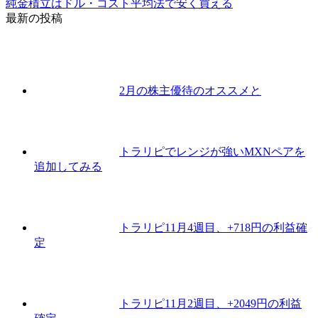
純金積立はドル・コスト平均法で安く買える
最新の投稿
2月の株主優待のオススメと
トラリピでレンジが強いMXNペアを
追加してみる
トラリピ11月4週目、+718円の利益確
定
トラリピ11月2週目、+2049円の利益