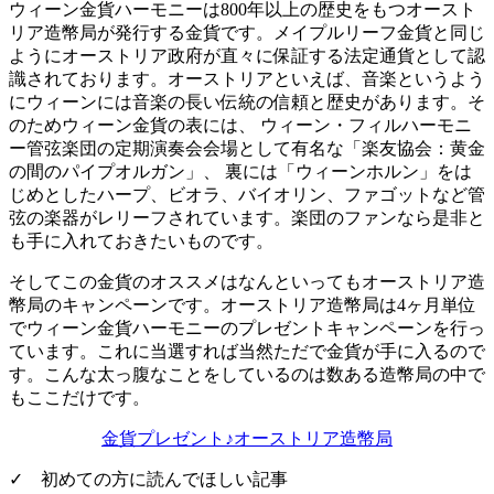
ウィーン金貨ハーモニーは800年以上の歴史をもつオースト
リア造幣局が発行する金貨です。メイプルリーフ金貨と同じ
ように
オーストリア政府が直々に保証する法定通貨
として認
識されております。オーストリアといえば、音楽というよう
にウィーンには音楽の長い伝統の信頼と歴史があります。そ
のためウィーン金貨の表には、 ウィーン・フィルハーモニ
ー管弦楽団の定期演奏会会場として有名な「楽友協会：黄金
の間のパイプオルガン」、 裏には「ウィーンホルン」をは
じめとしたハープ、ビオラ、バイオリン、ファゴットなど管
弦の楽器がレリーフされています。楽団のファンなら是非と
も手に入れておきたいものです。
そしてこの金貨のオススメはなんといってもオーストリア造
幣局のキャンペーンです。オーストリア造幣局は4ヶ月単位
でウィーン金貨ハーモニーのプレゼントキャンペーンを行っ
ています。これに当選すれば当然ただで金貨が手に入るので
す。こんな太っ腹なことをしているのは数ある造幣局の中で
もここだけです。
金貨プレゼント♪オーストリア造幣局
✓ 初めての方に読んでほしい記事