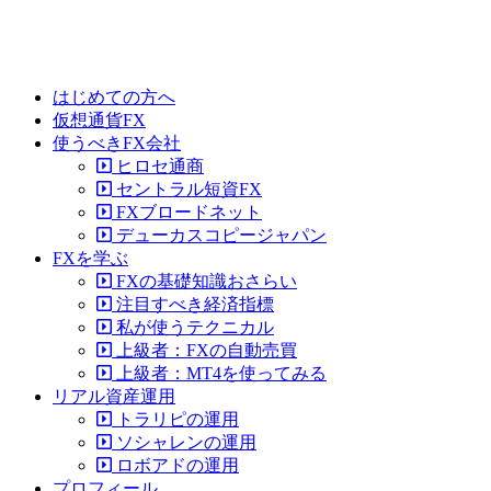
はじめての方へ
仮想通貨FX
使うべきFX会社
ヒロセ通商
セントラル短資FX
FXブロードネット
デューカスコピージャパン
FXを学ぶ
FXの基礎知識おさらい
注目すべき経済指標
私が使うテクニカル
上級者：FXの自動売買
上級者：MT4を使ってみる
リアル資産運用
トラリピの運用
ソシャレンの運用
ロボアドの運用
プロフィール