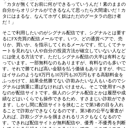
「カタが無くてお前に何ができるっていうんだ！素のままの
自分からオリジナルができるなんて思ったら大間違いだ！カ
タにはまるな、なんてホザく奴はただのグータラの怠け者
だ！」
そこで利用したいのがシグナル配信です。シグナルとは要す
るにFX売買の配信メールです。いつ、どの通貨ペアで、売
りか、買いか、を指示してくれるメールです。忙しくてチャ
ートを見れない人や自分の投資方法が確立していない人など
には使える方法です。ただしシグナル配信の大半は有料とな
っています。一部無料なのもありますが、有料なのも多いで
す。それで勝てれば高い金額を払う価値もありますが、中に
はイサムのような8万円も10万円も20万円もする高額料金を
ふっかけて、結果全然勝てない詐欺みたいな人もいるのでシ
グナルは慎重に選ばなければいけません。そこで使用すべき
なのが配信サイトです。個人のシグナル配信とかは履歴や成
績などはいくらでも操作できるため、すさまじい詐欺ができ
ます。しかし間に配信サイトを挟むことで第3者の目を入れ
ることで詐欺ができなくなるのです。第3者の公平な審査が
入れば、詐欺シグナルを掴まされるリスクもなくなるので
す。できれば配信サイトが無料配信や、優秀・不優秀を判断