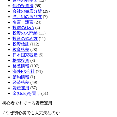
世界の有望国
(13)
他の投資法
(58)
会社の徹底分析
(29)
勝ち組の選び方
(7)
名言・迷言
(24)
投信のQ&A
(4)
投資の入門編
(11)
投資の始め方
(11)
投資信託
(112)
教育格差
(28)
日本国家破産
(5)
株式投資
(3)
格差情報
(107)
海外FX会社
(71)
節約情報
(1)
経済格差
(49)
資産運用
(67)
金(Gold)を買う
(51)
初心者でもできる資産運用
✓なぜ初心者でも大丈夫なのか