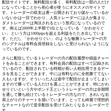
配信サイトです。無料配信が多く、有料配信は一部の人だけ
になっていることから初心者が使うにオススメのサイトで
す。トレーダーの収支は逐一公開されており儲かっているか
いないかは一目でわかり、人気トレーダーには人が集まり、
ダメトレーダーは淘汰されるという形式になっているので
す。例えば2009年上半期で1位となっている 「かわせりぐ
い」 という方は1000pipsを超える利益をたたき出していま
す。ただし 「かわせりぐい」 のような敏腕トレーダーの方
のシグナルは有料会員登録をしないと受けられないようにな
っているのです。
さらに配信しているトレーダーの方の配信履歴や損益チャー
トをみることができます。有料会員の配信はすべて記録され
ているので、配信されている時期が長い人程信用できるデー
タを見ることができます。中には有料なのに全然勝ててない
人もいますが、そういった人は途中で配信が止まってしまい
ますので勝っている人だけを選ぶことができます。特にかわ
せりぐいという方やポンド王というトレーダーの方は全期間
を通して勝ち続けているトレーダーの方なので、きれいな右
肩上がりのチャートを描いています。とっても綺麗で理想的
なチャートなので是非配信を受けてみたくなるトレーダーで
す。