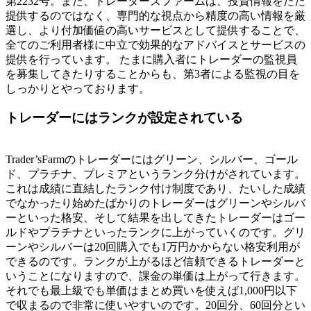
第2232号。また、トレーダーズファームは、投資情報をただ
提供するのではなく、専門的な視点から精度の高い情報を厳
選し、より付加価値の高いサービスとして提供することで、
全てのご利用者様に中立で効果的なアドバイスとサービスの
提供を行っています。 たまに購入者にトレーダーの監視員
を募集してきたりすることからも、第3者による監視の目を
しっかりとやっております。
トレーダーにはランクが設定されている
Trader’sFarmのトレーダーにはグリーン、シルバー、ゴール
ド、プラチナ、プレミアというランク分けがされています。
これは成績に直結したランク付け制度であり、たいした成績
でなかったり始めたばかりのトレーダーはグリーンやシルバ
ーといった格安、そして結果を出してきたトレーダーはゴー
ルドやプラチナといったランクに上がっていくのです。グリ
ーンやシルバーは20回購入でも1万円かからない格安利用が
できるのです。ランクが上がるほど信頼できるトレーダーと
いうことになりますので、課金の単価は上がって行きます。
それでも最上級でも単価はまとめ買いを使えば1,000円以下
で収まるので非常に使いやすいのです。20回分、60回分とい