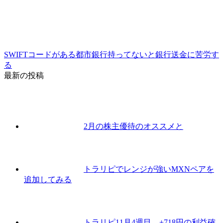
SWIFTコードがある都市銀行持ってないと銀行送金に苦労す
る
最新の投稿
2月の株主優待のオススメと
トラリピでレンジが強いMXNペアを
追加してみる
トラリピ11月4週目、+718円の利益確