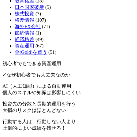
教育格差
(28)
日本国家破産
(5)
株式投資
(3)
格差情報
(107)
海外FX会社
(71)
節約情報
(1)
経済格差
(49)
資産運用
(67)
金(Gold)を買う
(51)
初心者でもできる資産運用
✓なぜ初心者でも大丈夫なのか
AI（人工知能）による
自動運用
個人のスキルや知識は影響しにくい
投資先の分散と長期的運用を行う
大損のリスクはほとんどない
行動する人は、行動しない人より、
圧倒的によい成績を残せる！