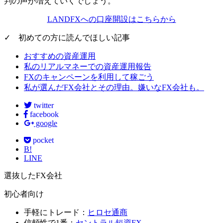
判の声が増えていくでしょう。
LANDFXへの口座開設はこちらから
✓ 初めての方に読んでほしい記事
おすすめの資産運用
私のリアルマネーでの資産運用報告
FXのキャンペーンを利用して稼ごう
私が選んだFX会社とその理由。嫌いなFX会社も。
twitter
facebook
google
pocket
B!
LINE
選抜したFX会社
初心者向け
手軽にトレード：
ヒロセ通商
信頼性で1番：
セントラル短資FX