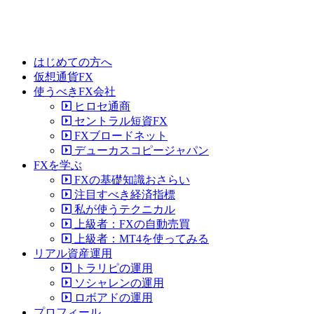
はじめての方へ
仮想通貨FX
使うべきFX会社
ヒロセ通商
セントラル短資FX
FXブロードネット
デューカスコピージャパン
FXを学ぶ
FXの基礎知識おさらい
注目すべき経済指標
私が使うテクニカル
上級者：FXの自動売買
上級者：MT4を使ってみる
リアル資産運用
トラリピの運用
ソシャレンの運用
ロボアドの運用
プロフィール