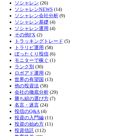
ソシャレン
(26)
ソシャレンNEWS
(14)
ソシャレン会社分析
(9)
ソシャレン基礎
(4)
ソシャレン運用
(4)
その他FX
(2)
トラッキングトレード
(5)
トラリピ運用
(58)
ぼったくり投信
(6)
モニターで稼ぐ
(1)
ランク別
(30)
ロボアド運用
(2)
世界の有望国
(13)
他の投資法
(58)
会社の徹底分析
(29)
勝ち組の選び方
(7)
名言・迷言
(24)
投信のQ&A
(4)
投資の入門編
(11)
投資の始め方
(11)
投資信託
(112)