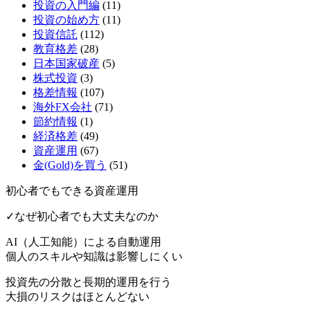
投資の入門編
(11)
投資の始め方
(11)
投資信託
(112)
教育格差
(28)
日本国家破産
(5)
株式投資
(3)
格差情報
(107)
海外FX会社
(71)
節約情報
(1)
経済格差
(49)
資産運用
(67)
金(Gold)を買う
(51)
初心者でもできる資産運用
✓なぜ初心者でも大丈夫なのか
AI（人工知能）による
自動運用
個人のスキルや知識は影響しにくい
投資先の分散と長期的運用を行う
大損のリスクはほとんどない