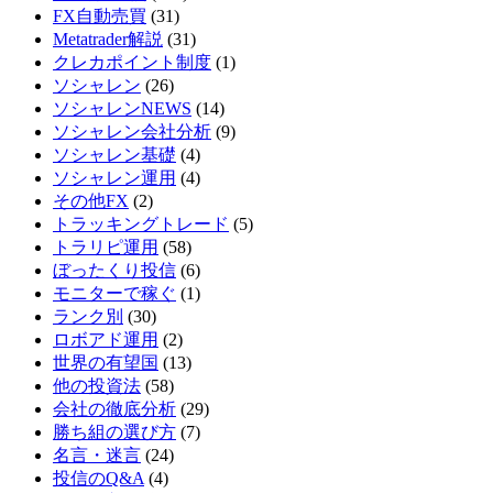
FX自動売買
(31)
Metatrader解説
(31)
クレカポイント制度
(1)
ソシャレン
(26)
ソシャレンNEWS
(14)
ソシャレン会社分析
(9)
ソシャレン基礎
(4)
ソシャレン運用
(4)
その他FX
(2)
トラッキングトレード
(5)
トラリピ運用
(58)
ぼったくり投信
(6)
モニターで稼ぐ
(1)
ランク別
(30)
ロボアド運用
(2)
世界の有望国
(13)
他の投資法
(58)
会社の徹底分析
(29)
勝ち組の選び方
(7)
名言・迷言
(24)
投信のQ&A
(4)