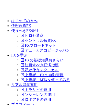
はじめての方へ
仮想通貨FX
使うべきFX会社
ヒロセ通商
セントラル短資FX
FXブロードネット
デューカスコピージャパン
FXを学ぶ
FXの基礎知識おさらい
注目すべき経済指標
私が使うテクニカル
上級者：FXの自動売買
上級者：MT4を使ってみる
リアル資産運用
トラリピの運用
ソシャレンの運用
ロボアドの運用
プロフィール