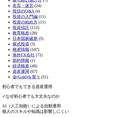
勝ち組の選び方
(7)
名言・迷言
(24)
投信のQ&A
(4)
投資の入門編
(11)
投資の始め方
(11)
投資信託
(112)
教育格差
(28)
日本国家破産
(5)
株式投資
(3)
格差情報
(107)
海外FX会社
(71)
節約情報
(1)
経済格差
(49)
資産運用
(67)
金(Gold)を買う
(51)
初心者でもできる資産運用
✓なぜ初心者でも大丈夫なのか
AI（人工知能）による
自動運用
個人のスキルや知識は影響しにくい