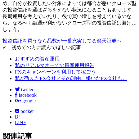
め、自分が投資したい対象によっては都合が悪いクローズ型
の投資信託を選ばざるをえない状況になることもあります。
長期運用を考えていたり、後で買い増しを考えているのな
ら、なるべく融通が利かないクローズ型の投資信託は避けま
しょう。
投資信託を買うなら品数が一番充実してる楽天証券へ
✓ 初めての方に読んでほしい記事
おすすめの資産運用
私のリアルマネーでの資産運用報告
FXのキャンペーンを利用して稼ごう
私が選んだFX会社とその理由。嫌いなFX会社も。
twitter
facebook
google
pocket
B!
LINE
関連記事