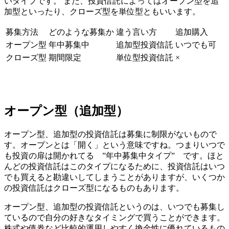
いタイプです。 また、投資信託によってはオープン型を追
加型といったり、クローズ型を単位型ともいいます。
募集方法
どのような募集か
違う言い方
追加購入
オープン型
年中募集中
追加型投資信託
いつでも可
クローズ型
期間限定
単位型投資信託
×
オープン型（追加型）
オープン型、追加型の投資信託は募集に制限がないもので
す。オープンとは「開く」という意味ですね。つまりいつで
も投資の扉は開かれてる ”
年中募集中タイプ
” です。ほと
んどの投資信託はこのタイプになるために、投資信託はいつ
でも買えると勘違いしてしまうことがありますが、いくつか
の投資信託はクローズ型になるものもあります。
オープン型、追加型の投資信託というのは、いつでも募集し
ているので自分の好きなタイミングで買うことができます。
株式や債券など比較的運用しやすく換金性に優れているもの