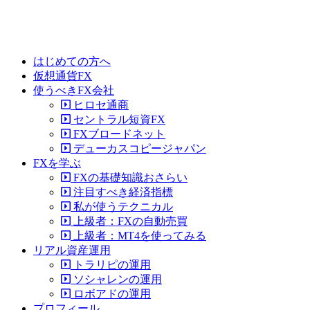
はじめての方へ
仮想通貨FX
使うべきFX会社
ヒロセ通商
セントラル短資FX
FXブロードネット
デューカスコピージャパン
FXを学ぶ
FXの基礎知識おさらい
注目すべき経済指標
私が使うテクニカル
上級者：FXの自動売買
上級者：MT4を使ってみる
リアル資産運用
トラリピの運用
ソシャレンの運用
ロボアドの運用
プロフィール