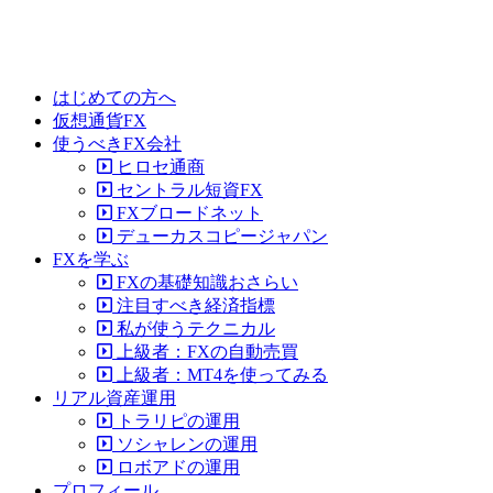
はじめての方へ
仮想通貨FX
使うべきFX会社
ヒロセ通商
セントラル短資FX
FXブロードネット
デューカスコピージャパン
FXを学ぶ
FXの基礎知識おさらい
注目すべき経済指標
私が使うテクニカル
上級者：FXの自動売買
上級者：MT4を使ってみる
リアル資産運用
トラリピの運用
ソシャレンの運用
ロボアドの運用
プロフィール