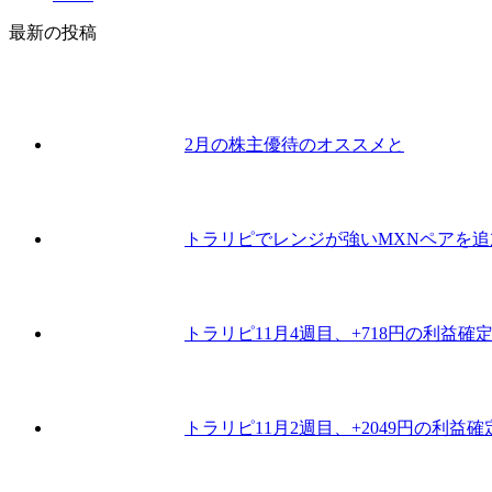
最新の投稿
2月の株主優待のオススメと
トラリピでレンジが強いMXNペアを
トラリピ11月4週目、+718円の利益確
トラリピ11月2週目、+2049円の利益確