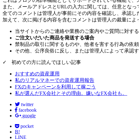
これはブログの標準機能としてサポートされている機能で、ス
また、メールアドレスとURLの入力に関しては、任意となっ
全てのコメントは管理人が事前にその内容を確認し、承認し
加えて、次に掲げる内容を含むコメントは管理人の裁量によ
当サイトからのご連絡や業務のご案内やご質問に対する
ご注文いだいた商品を発送する場合
禁制品の取引に関するものや、他者を害する行為の依頼
その他、公序良俗に反し、または管理人によって承認す
✓ 初めての方に読んでほしい記事
おすすめの資産運用
私のリアルマネーでの資産運用報告
FXのキャンペーンを利用して稼ごう
私が選んだFX会社とその理由。嫌いなFX会社も。
twitter
facebook
google
pocket
B!
LINE