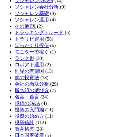
ソシャレンNEWS
(14)
ソシャレン会社分析
(9)
ソシャレン基礎
(4)
ソシャレン運用
(4)
その他FX
(2)
トラッキングトレード
(5)
トラリピ運用
(58)
ぼったくり投信
(6)
モニターで稼ぐ
(1)
ランク別
(30)
ロボアド運用
(2)
世界の有望国
(13)
他の投資法
(58)
会社の徹底分析
(29)
勝ち組の選び方
(7)
名言・迷言
(24)
投信のQ&A
(4)
投資の入門編
(11)
投資の始め方
(11)
投資信託
(112)
教育格差
(28)
日本国家破産
(5)