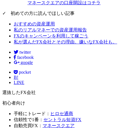
マネースクエアの口座開設はコチラ
✓ 初めての方に読んでほしい記事
おすすめの資産運用
私のリアルマネーでの資産運用報告
FXのキャンペーンを利用して稼ごう
私が選んだFX会社とその理由。嫌いなFX会社も。
twitter
facebook
google
pocket
B!
LINE
選抜したFX会社
初心者向け
手軽にトレード：
ヒロセ通商
信頼性で1番：
セントラル短資FX
自動売買FX：
マネースクエア