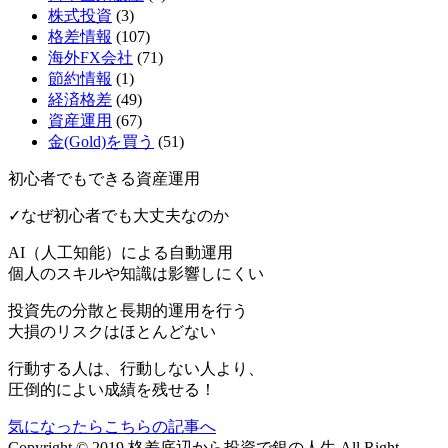
株式投資
(3)
格差情報
(107)
海外FX会社
(71)
節約情報
(1)
経済格差
(49)
資産運用
(67)
金(Gold)を買う
(51)
初心者でもできる資産運用
✓なぜ初心者でも大丈夫なのか
AI（人工知能）による
自動運用
個人のスキルや知識は影響しにくい
投資先の分散と長期的運用を行う
大損のリスクはほとんどない
行動する人は、行動しない人より、
圧倒的によい成績を残せる！
気になったらこちらの記事へ
Copyright © 2019 格差底辺から投資で銀の人生 All Right