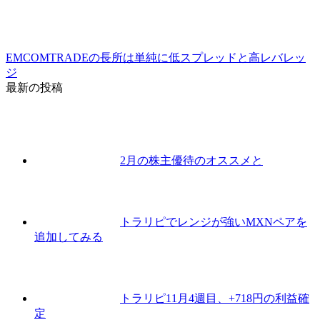
EMCOMTRADEの長所は単純に低スプレッドと高レバレッ
ジ
最新の投稿
2月の株主優待のオススメと
トラリピでレンジが強いMXNペアを
追加してみる
トラリピ11月4週目、+718円の利益確
定