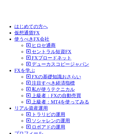
はじめての方へ
仮想通貨FX
使うべきFX会社
ヒロセ通商
セントラル短資FX
FXブロードネット
デューカスコピージャパン
FXを学ぶ
FXの基礎知識おさらい
注目すべき経済指標
私が使うテクニカル
上級者：FXの自動売買
上級者：MT4を使ってみる
リアル資産運用
トラリピの運用
ソシャレンの運用
ロボアドの運用
プロフィール