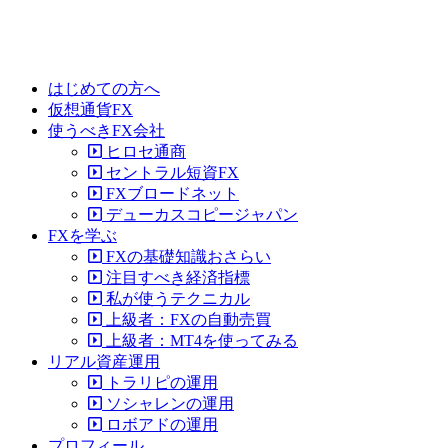
はじめての方へ
仮想通貨FX
使うべきFX会社
ヒロセ通商
セントラル短資FX
FXブロードネット
デューカスコピージャパン
FXを学ぶ
FXの基礎知識おさらい
注目すべき経済指標
私が使うテクニカル
上級者：FXの自動売買
上級者：MT4を使ってみる
リアル資産運用
トラリピの運用
ソシャレンの運用
ロボアドの運用
プロフィール