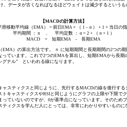
け、データが古くなればなるほどウェイトは減少するというも
【MACDの計算方法】
滑移動平均線（EMA） = 前日EMA × （ 1 – α ） + 1 × 当日の指数
平均期間 ： n 、 平均定数 ： α = 2 ÷ （ n + 1 ）
MACD = 短期EMA - 長期EMA
EMA）の算出方法です。 ｎ に短期期間と長期期間の2つの
なっています。これで2つのEMAを算出し、短期EMAから長期
シグナル” といわれる線になります。
キャスティクスと同じように、先行するMACDの線を後行する
ストキャスティクスやRSIと同じようにグラフの上限や下限で
決まっていないのですが、0が基準点になっています。そのため
ャスティクスを学んだ人にとっては、非常にわかりやすいものに