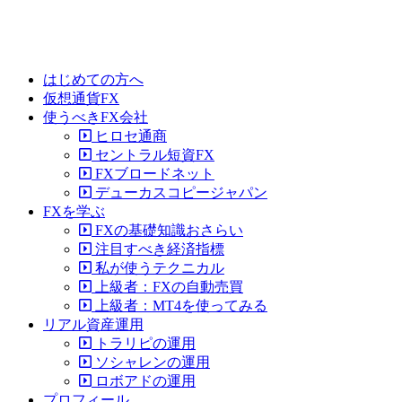
はじめての方へ
仮想通貨FX
使うべきFX会社
ヒロセ通商
セントラル短資FX
FXブロードネット
デューカスコピージャパン
FXを学ぶ
FXの基礎知識おさらい
注目すべき経済指標
私が使うテクニカル
上級者：FXの自動売買
上級者：MT4を使ってみる
リアル資産運用
トラリピの運用
ソシャレンの運用
ロボアドの運用
プロフィール