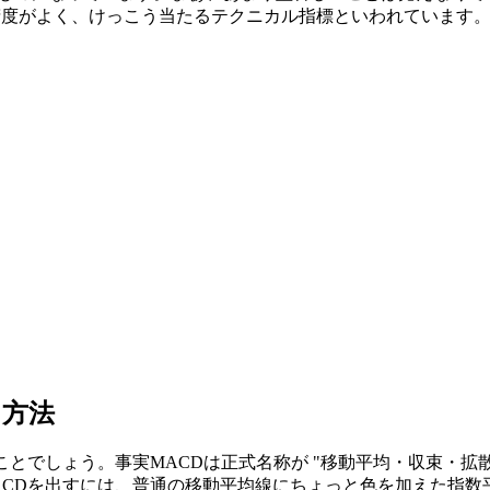
精度がよく、
けっこう当たるテクニカル指標
といわれています
出方法
とでしょう。事実MACDは正式名称が "移動平均・収束・拡散
ACDを出すには、普通の移動平均線にちょっと色を加えた指数